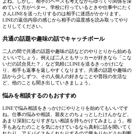
よね。しかし、相手のペースも考えながらゆっくり関係を深
めていく方がベター。学校に行っているときや仕事中にたく
さんLINEを送ったりするのは相手に迷惑がかかります。
LINEの返信内容の感じから相手の温度感を読み取ってやり
とりしてください。
共通の話題や趣味の話でキャッチボール
二人の間で共通の話題や趣味の話などのやりとりから始める
といいでしょう。例えば二人ともサッカーが好きなら「こな
いだの試合見た？」など気軽にLINEを送るきっかけにな
り、相手も返事を返しやすくなります。共通の話題や趣味の
話から少しずつ、その人個人の好きなことや普段の生活な
ど、他のことも聞き出していきましょう。
悩みを相談するのもおすすめ
LINEで悩み相談をきっかけにやりとりを始めてもいいです
ね。仕事の悩みや相談、親友とのちょっとしたけんかなど、
あまり深刻になりすぎない相談を持ちかけてみましょう。相
手もあなたのことを気にかけているなら真剣に話を聞いてく
れたり、アドバイスをくれたりするので脈ありかどうか判断