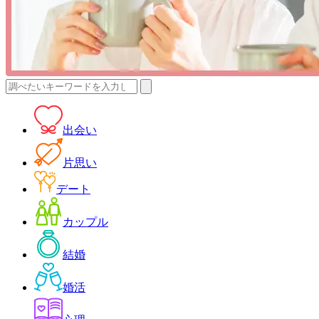
検
索:
出会い
片思い
デート
カップル
結婚
婚活