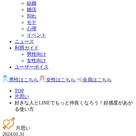
結婚
婚活
別れ
モテ
心理
イベント
ニュース
利用ガイド
男性向け
女性向け
ユーザーボイス
男性は
こちら
女性は
こちら
会員は
こちら
TOP
片思い
好きな人とLINEでもっと仲良くなろう！好感度があが
る使い方
片思い
2024.01.31