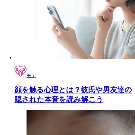
モテ
顔を触る心理とは？彼氏や男友達の
隠された本音を読み解こう