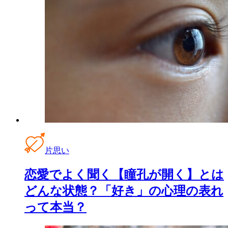
片思い
恋愛でよく聞く【瞳孔が開く】とは
どんな状態？「好き」の心理の表れ
って本当？