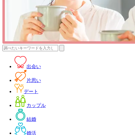
検
索:
出会い
片思い
デート
カップル
結婚
婚活