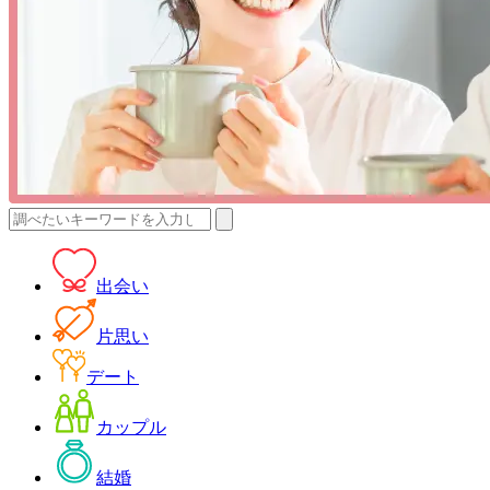
検
索:
出会い
片思い
デート
カップル
結婚