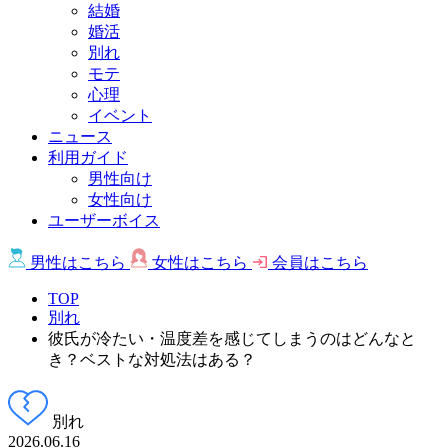
結婚
婚活
別れ
モテ
心理
イベント
ニュース
利用ガイド
男性向け
女性向け
ユーザーボイス
男性は
こちら
女性は
こちら
会員は
こちら
TOP
別れ
彼氏が冷たい・温度差を感じてしまうのはどんなと
き？ベストな対処法はある？
別れ
2026.06.16