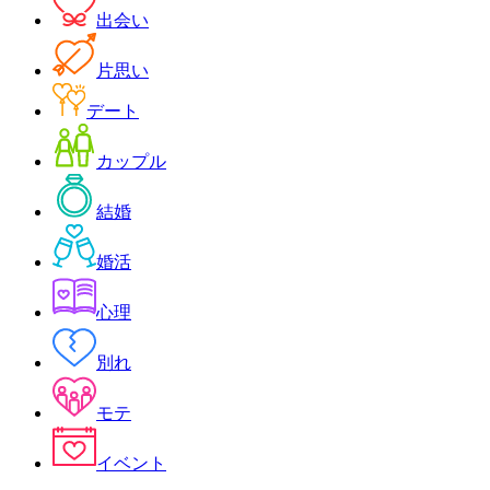
出会い
片思い
デート
カップル
結婚
婚活
心理
別れ
モテ
イベント