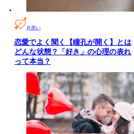
片思い
恋愛でよく聞く【瞳孔が開く】とは
どんな状態？「好き」の心理の表れ
って本当？