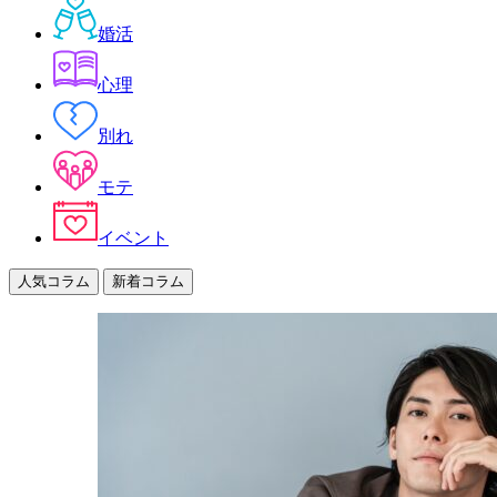
婚活
心理
別れ
モテ
イベント
人気コラム
新着コラム