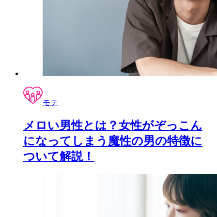
モテ
メロい男性とは？女性がぞっこん
になってしまう魔性の男の特徴に
ついて解説！