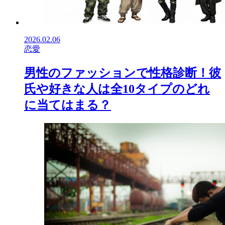
2026.02.06
恋愛
男性のファッションで性格診断！彼
氏や好きな人は全10タイプのどれ
に当てはまる？