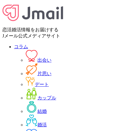
恋活婚活情報をお届けする
Jメール公式メディアサイト
コラム
出会い
片思い
デート
カップル
結婚
婚活