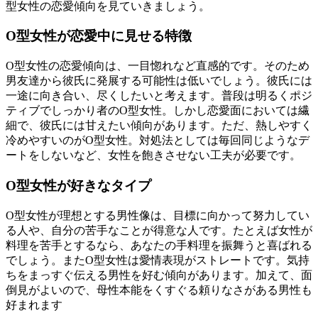
型女性の恋愛傾向を見ていきましょう。
O型女性が恋愛中に見せる特徴
O型女性の恋愛傾向は、一目惚れなど直感的です。そのため
男友達から彼氏に発展する可能性は低いでしょう。彼氏には
一途に向き合い、尽くしたいと考えます。普段は明るくポジ
ティブでしっかり者のO型女性。しかし恋愛面においては繊
細で、彼氏には甘えたい傾向があります。ただ、熱しやすく
冷めやすいのがO型女性。対処法としては毎回同じようなデ
ートをしないなど、女性を飽きさせない工夫が必要です。
O型女性が好きなタイプ
O型女性が理想とする男性像は、目標に向かって努力してい
る人や、自分の苦手なことが得意な人です。たとえば女性が
料理を苦手とするなら、あなたの手料理を振舞うと喜ばれる
でしょう。またO型女性は愛情表現がストレートです。気持
ちをまっすぐ伝える男性を好む傾向があります。加えて、面
倒見がよいので、母性本能をくすぐる頼りなさがある男性も
好まれます