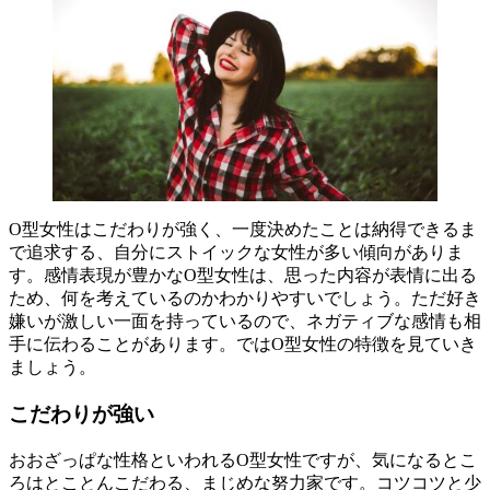
O型女性はこだわりが強く、一度決めたことは納得できるま
で追求する、自分にストイックな女性が多い傾向がありま
す。感情表現が豊かなO型女性は、思った内容が表情に出る
ため、何を考えているのかわかりやすいでしょう。ただ好き
嫌いが激しい一面を持っているので、ネガティブな感情も相
手に伝わることがあります。ではO型女性の特徴を見ていき
ましょう。
こだわりが強い
おおざっぱな性格といわれるO型女性ですが、気になるとこ
ろはとことんこだわる、まじめな努力家です。コツコツと少