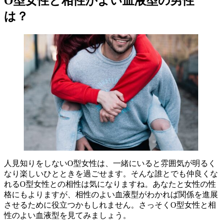
O型女性と相性がよい血液型の男性
は？
人見知りをしないO型女性は、一緒にいると雰囲気が明るく
なり楽しいひとときを過ごせます。そんな誰とでも仲良くな
れるO型女性との相性は気になりますね。あなたと女性の性
格にもよりますが、相性のよい血液型がわかれば関係を進展
させるために役立つかもしれません。さっそくO型女性と相
性のよい血液型を見てみましょう。