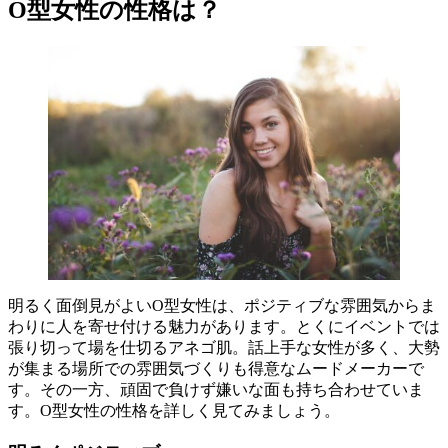
O型女性の性格は？
明るく面倒見がよいO型女性は、ポジティブな雰囲気からま
わりに人を寄せ付ける魅力があります。とくにイベントでは
張り切って場を仕切るアネゴ肌。話上手な女性が多く、大勢
が集まる場所での雰囲気づくりも得意なムードメーカーで
す。その一方、頑固で負けず嫌いな面も持ち合わせていま
す。O型女性の性格を詳しく見てみましょう。