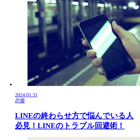
2024.01.31
恋愛
LINEの終わらせ方で悩んでいる人
必見！LINEのトラブル回避術！