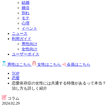
結婚
婚活
別れ
モテ
心理
イベント
ニュース
利用ガイド
男性向け
女性向け
ユーザーボイス
男性は
こちら
女性は
こちら
会員は
こちら
TOP
恋愛
恋愛依存症の女性には共通する特徴があるって本当？
治し方も詳しく紹介
コラム
2024.02.29