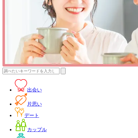
検
索:
出会い
片思い
デート
カップル