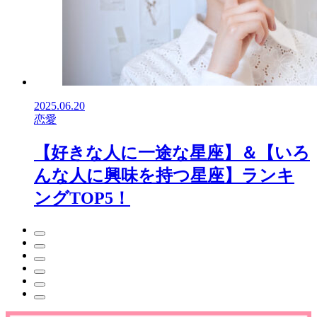
2025.06.20
恋愛
【好きな人に一途な星座】＆【いろ
んな人に興味を持つ星座】ランキ
ングTOP5！