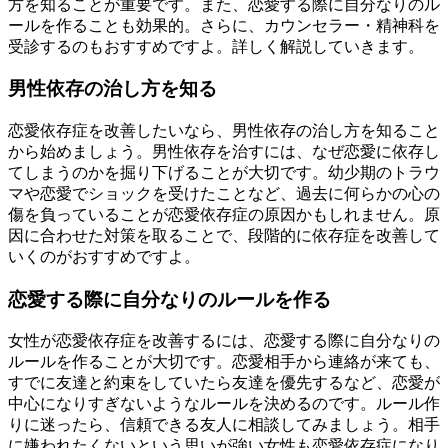
方を知ることが重要です。また、恋愛する際に自分なりのル
ールを作ることも効果的。さらに、カウンセラー・精神科を
受診するのもおすすめですよ。詳しく解説していきます。
男性依存の治し方を知る
恋愛依存症を改善したいなら、男性依存の治し方を知ること
から始めましょう。男性依存を治すには、なぜ恋愛に依存し
てしまうのかを掘り下げることが大切です。幼少期のトラウ
マや恋愛でショックを受けたことなど、過去に何らかの心の
傷を負っていることが恋愛依存症の原因かもしれません。原
因に合わせた対策を取ることで、段階的に依存症を改善して
いくのがおすすめですよ。
恋愛する際に自分なりのルールを作る
女性が恋愛依存症を改善するには、恋愛する際に自分なりの
ルールを作ることが大切です。恋愛相手から連絡が来ても、
すでに友達と約束をしていたら友達を優先するなど、恋愛が
中心になりすぎないようなルールを決めるのです。ルール作
りに迷ったら、信頼できる友人に相談してみましょう。相手
に嫌われたくないという思いが強い女性も恋愛依存症になり