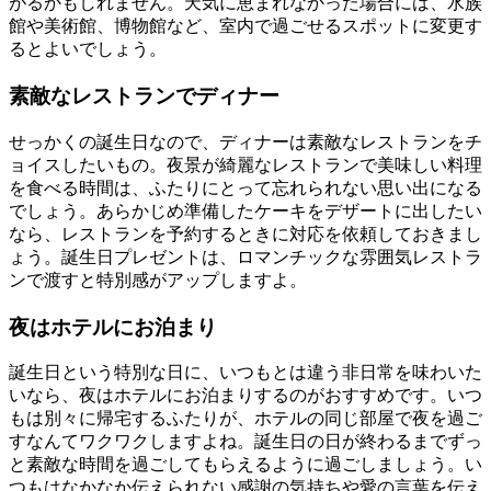
がるかもしれません。天気に恵まれなかった場合には、水族
館や美術館、博物館など、室内で過ごせるスポットに変更す
るとよいでしょう。
素敵なレストランでディナー
せっかくの誕生日なので、ディナーは素敵なレストランをチ
ョイスしたいもの。夜景が綺麗なレストランで美味しい料理
を食べる時間は、ふたりにとって忘れられない思い出になる
でしょう。あらかじめ準備したケーキをデザートに出したい
なら、レストランを予約するときに対応を依頼しておきまし
ょう。誕生日プレゼントは、ロマンチックな雰囲気レストラ
ンで渡すと特別感がアップしますよ。
夜はホテルにお泊まり
誕生日という特別な日に、いつもとは違う非日常を味わいた
いなら、夜はホテルにお泊まりするのがおすすめです。いつ
もは別々に帰宅するふたりが、ホテルの同じ部屋で夜を過ご
すなんてワクワクしますよね。誕生日の日が終わるまでずっ
と素敵な時間を過ごしてもらえるように過ごしましょう。い
つもはなかなか伝えられない感謝の気持ちや愛の言葉を伝え