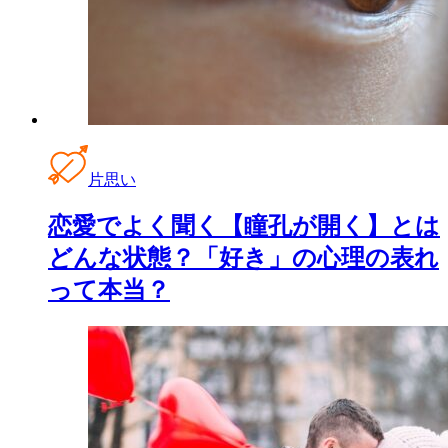
片思い
恋愛でよく聞く【瞳孔が開く】とは
どんな状態？「好き」の心理の表れ
って本当？