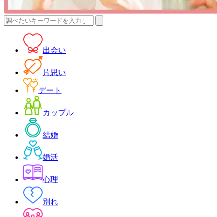
検
索:
出会い
片思い
デート
カップル
結婚
婚活
心理
別れ