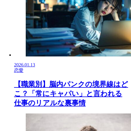
2026.01.13
恋愛
【職業別】脳内パンクの境界線はど
こ？「常にキャパい」と言われる
仕事のリアルな裏事情