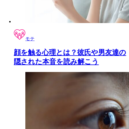
モテ
顔を触る心理とは？彼氏や男友達の
隠された本音を読み解こう