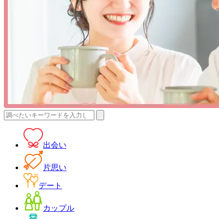
検
索:
出会い
片思い
デート
カップル