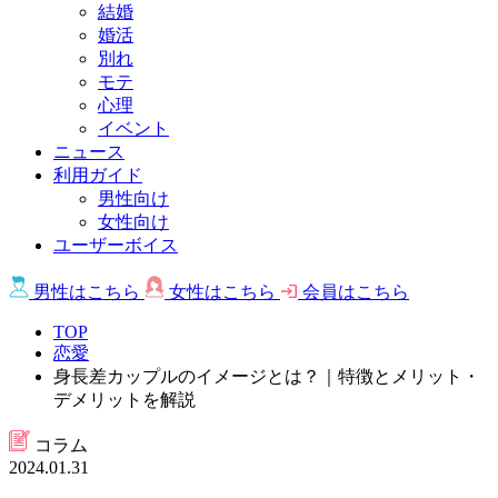
結婚
婚活
別れ
モテ
心理
イベント
ニュース
利用ガイド
男性向け
女性向け
ユーザーボイス
男性は
こちら
女性は
こちら
会員は
こちら
TOP
恋愛
身長差カップルのイメージとは？｜特徴とメリット・
デメリットを解説
コラム
2024.01.31