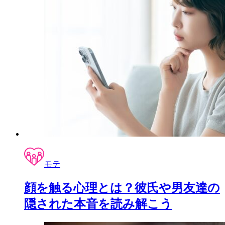
モテ
顔を触る心理とは？彼氏や男友達の
隠された本音を読み解こう