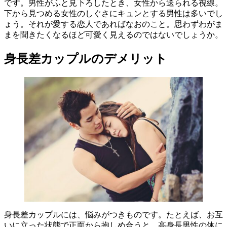
です。男性がふと見下ろしたとき、女性から送られる視線。
下から見つめる女性のしぐさにキュンとする男性は多いでし
ょう。それが愛する恋人であればなおのこと。思わずわがま
まを聞きたくなるほど可愛く見えるのではないでしょうか。
身長差カップルのデメリット
身長差カップルには、悩みがつきものです。たとえば、お互
いに立った状態で正面から抱しめ合うと、高身長男性の体に