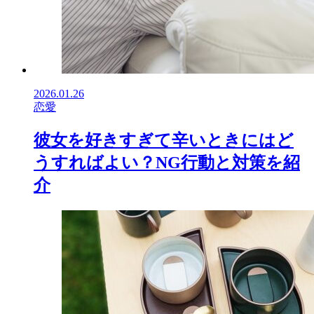
2026.01.26
恋愛
彼女を好きすぎて辛いときにはど
うすればよい？NG行動と対策を紹
介