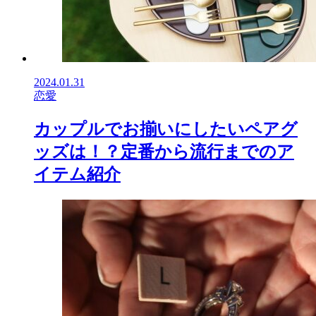
2024.01.31
恋愛
カップルでお揃いにしたいペアグ
ッズは！？定番から流行までのア
イテム紹介