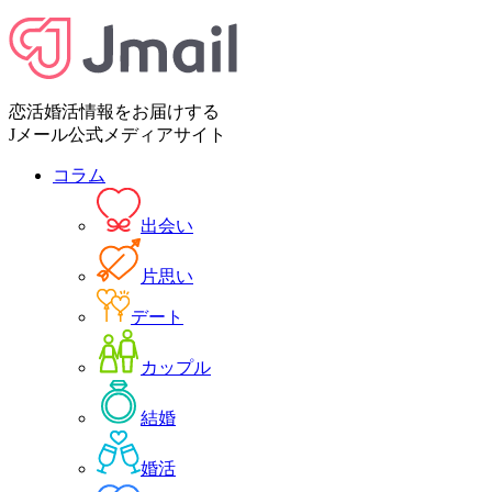
恋活婚活情報をお届けする
Jメール公式メディアサイト
コラム
出会い
片思い
デート
カップル
結婚
婚活