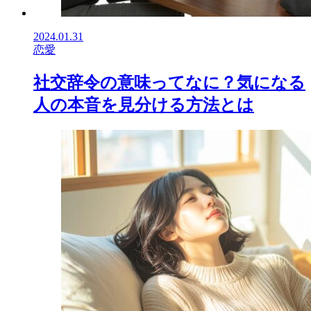
2024.01.31
恋愛
社交辞令の意味ってなに？気になる
人の本音を見分ける方法とは