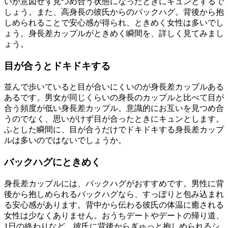
いが意図せず見つめ合う状態になったときにキュンとするで
しょう。また、高身長の彼氏からのバックハグ。背後から抱
しめられることで安心感が得られ、ときめく女性は多いでし
ょう。身長差カップルがときめく瞬間を、詳しく見てみまし
ょう。
目が合うとドキドキする
並んで歩いていると目が合いにくいのが身長差カップルある
あるです。男女が同じくらいの身長のカップルと比べて目が
合う頻度が低い身長差カップル。意識的にお互いを見つめ合
うのでなく、思いがけず目が合ったときにキュンとします。
ふとした瞬間に、目が合うだけでドキドキする身長差カップ
ルは多いのではないでしょうか。
バックハグにときめく
身長差カップルには、バックハグがおすすめです。男性に背
後から抱しめられるバックハグなら、すっぽりと包み込まれ
る安心感があります。背中から伝わる彼氏の体温に癒される
女性は少なくありません。おうちデートやデートの帰り道、
1日の終わりなど、彼氏に背後からぎゅっと抱しめられるシ