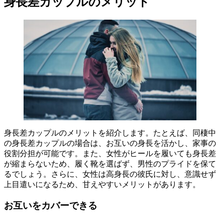
身長差カップルのメリット
身長差カップルのメリットを紹介します。たとえば、同棲中
の身長差カップルの場合は、お互いの身長を活かし、家事の
役割分担が可能です。また、女性がヒールを履いても身長差
が縮まらないため、履く靴を選ばず、男性のプライドを保て
るでしょう。さらに、女性は高身長の彼氏に対し、意識せず
上目遣いになるため、甘えやすいメリットがあります。
お互いをカバーできる