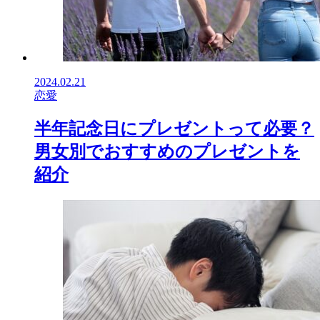
2024.02.21
恋愛
半年記念日にプレゼントって必要？
男女別でおすすめのプレゼントを
紹介