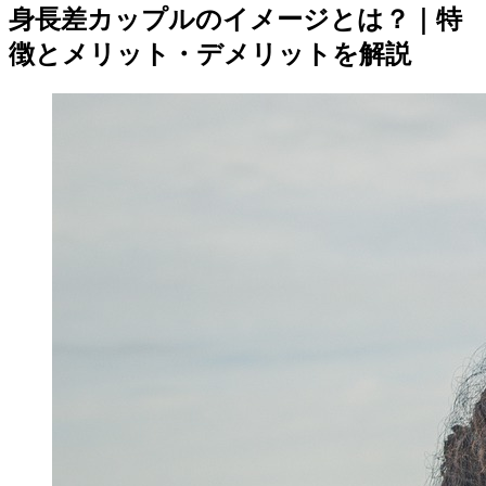
身長差カップルのイメージとは？｜特
徴とメリット・デメリットを解説