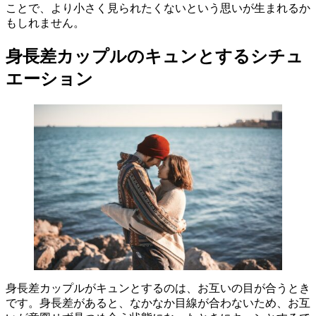
ことで、より小さく見られたくないという思いが生まれるか
もしれません。
身長差カップルのキュンとするシチュ
エーション
身長差カップルがキュンとするのは、お互いの目が合うとき
です。身長差があると、なかなか目線が合わないため、お互