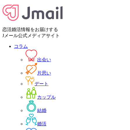
恋活婚活情報をお届けする
Jメール公式メディアサイト
コラム
出会い
片思い
デート
カップル
結婚
婚活