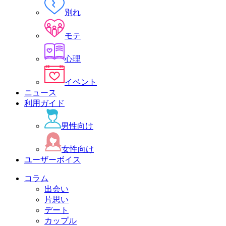
別れ
モテ
心理
イベント
ニュース
利用ガイド
男性向け
女性向け
ユーザーボイス
コラム
出会い
片思い
デート
カップル