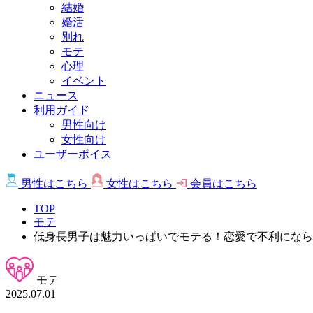
結婚
婚活
別れ
モテ
心理
イベント
ニュース
利用ガイド
男性向け
女性向け
ユーザーボイス
男性は
こちら
女性は
こちら
会員は
こちら
TOP
モテ
低身長男子は魅力いっぱいでモテる！恋愛で不利になら
モテ
2025.07.01