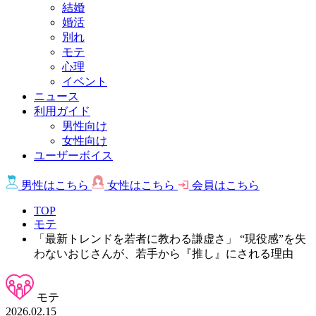
結婚
婚活
別れ
モテ
心理
イベント
ニュース
利用ガイド
男性向け
女性向け
ユーザーボイス
男性は
こちら
女性は
こちら
会員は
こちら
TOP
モテ
「最新トレンドを若者に教わる謙虚さ」 “現役感”を失
わないおじさんが、若手から『推し』にされる理由
モテ
2026.02.15