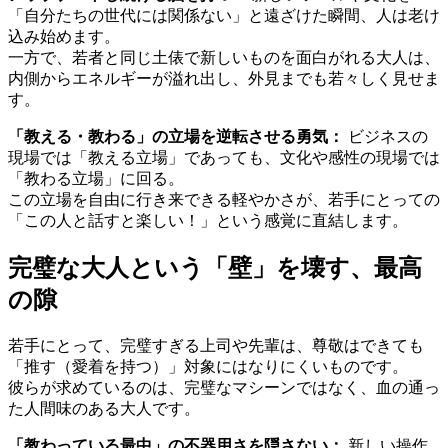
「自分たちの世代には関係ない」と遠ざけた瞬間、人は老け
込み始めます。
一方で、若者と同じ土俵で新しいものを面白がれる大人は、
内側からエネルギーが溢れ出し、外見までも若々しく見せま
す。
「教える・教わる」の立場を逆転させる勇気：
ビジネスの
現場では「教える立場」であっても、文化や感性の現場では
「教わる立場」に回る。
この立場を自由に行き来できる軽やかさが、若手にとっての
「この人と話すと楽しい！」という感覚に直結します。
完璧な大人という「壁」を壊す、最高
の隙
若手にとって、完璧すぎる上司や先輩は、尊敬はできても
「推す（愛着を持つ）」対象にはなりにくいものです。
彼らが求めているのは、完璧なマシーンではなく、血の通っ
た人間味のある大人です。
「教わっている最中」の不器用さを隠さない：
新しい操作