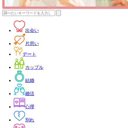
検
索:
出会い
片思い
デート
カップル
結婚
婚活
心理
別れ