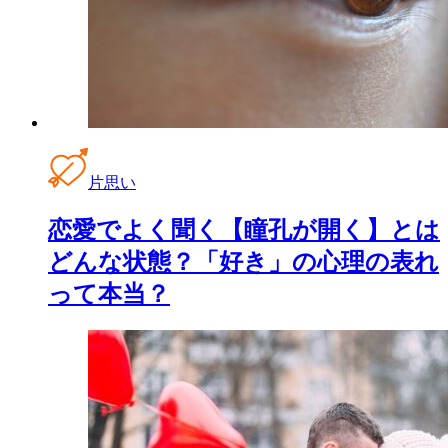
片思い
恋愛でよく聞く【瞳孔が開く】とは
どんな状態？「好き」の心理の表れ
って本当？