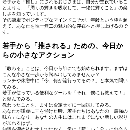
若手から『推し』にされるおじさまは、自分が主役でいるこ
とよりも、「周りの輝きを吸収して、一緒に輝くこと」の楽
しさを知っています。
その謙虚でポジティブなマインドこそが、年齢という枠を超
えて、あなたを唯一無二の魅力的な存在へと押し上げるので
す。
若手から「推される」ための、今日か
らの小さなアクション
「教わる」ことは、今日から誰にでも始められます。まずは
こんな小さな一歩から踏み出してみませんか？
ランチや休憩中に「今、何が流行ってるの？」と本気で聞い
てみる。
若手が使っている便利なツールを「それ、僕にも教えて！」
と頼んでみる。
教わったことを、まずは否定せずに一回試してみる。
あなたが謙虚に耳を傾けた時、若手たちはあなたの「最強の
味方」になり、あなたの人生にはこれまでにない新しい彩り
が加わるはず。
知識を溜め込む大人ではなく、常に「新しい自分」に出会う