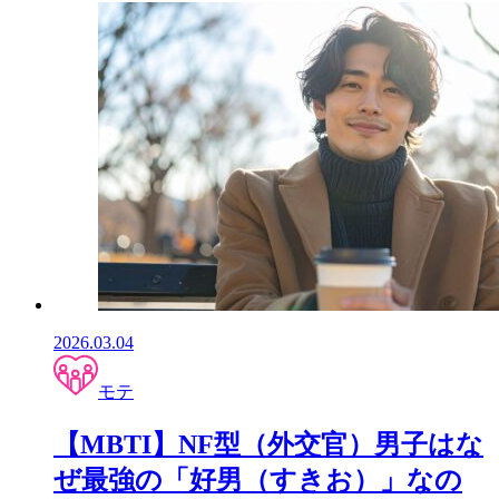
2026.03.04
モテ
【MBTI】NF型（外交官）男子はな
ぜ最強の「好男（すきお）」なの