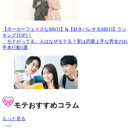
【ポーカーフェイスなMBTI】&【好きバレするMBTI】ラン
キングTOP5！
「モテがってる」人はなぜモテる？実は恋愛上手な男女のお
手本行動5選
モテ
おすすめコラム
もっと見る