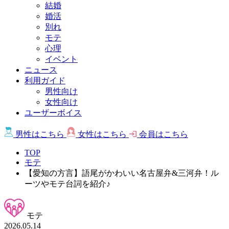
結婚
婚活
別れ
モテ
心理
イベント
ニュース
利用ガイド
男性向け
女性向け
ユーザーボイス
男性は
こちら
女性は
こちら
会員は
こちら
TOP
モテ
【愛知の方言】語尾がかわいい名古屋弁&三河弁！ル
ーツやモテ台詞を紹介♪
モテ
2026.05.14