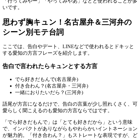
「行ってみやー」「やってみやあ」などと使われることが多
いです。
思わず胸キュン！名古屋弁＆三河弁の
シーン別モテ台詞
ここでは、告白やデート、LINEなどで使われるとドキッと
する愛知の方言フレーズを紹介します。
告白で言われたらキュンとする方言
でら好きだもんで(名古屋弁)
付き合わん？(名古屋弁・三河弁)
一緒におりたいだら？(三河弁)
語尾が方言になるだけで、告白の言葉が少し照れくさく、可
愛らしく聞こえるのも愛知の方言ならではです。
「でら好きだもんで」は「とても好きだから」という意味
で、インパクトがありながらもやわらかいイントネーション
が魅力的。「付き合わん？」もストレートな表現ですが、ど