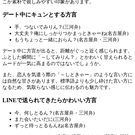
こか素朴で親しみやすい印象があります。
デート中にキュンとする方言
手、つないでみりん？(三河弁)
大丈夫？俺にしっかりつかまっときゃーね(名古屋弁)
もうちょっと一緒におらん？(名古屋弁・三河弁)
デート中に方言が出ると、距離がぐっと近く感じられます。
ふとした瞬間に「～してみりん？」とかわいく甘えられると
ムードが一気に高まるのではないでしょうか。
また、恋人を気遣う際の「～しときゃー」のような言い方に
は自然な甘さがあります。標準語よりも少し砕けた言い方に
なるため、気取らない感じに伝わるのも魅力です。
LINEで送られてきたらかわいい方言
今、何しとるん？(名古屋弁・三河弁)
また会いたいだに(三河弁)
ずっと待っとるもんね(名古屋弁)