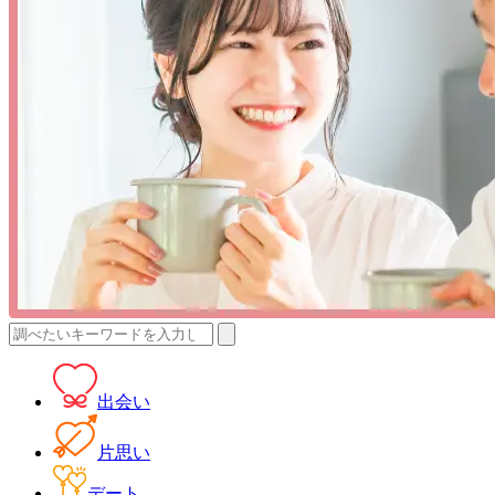
検
索:
出会い
片思い
デート