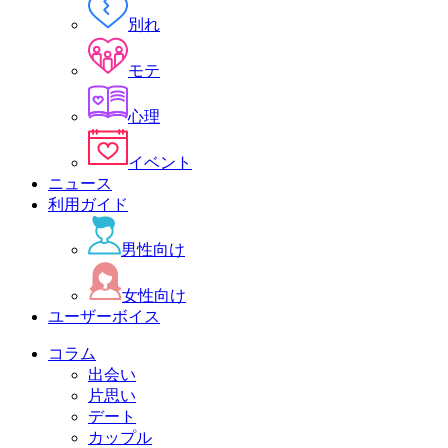
別れ
モテ
心理
イベント
ニュース
利用ガイド
男性向け
女性向け
ユーザーボイス
コラム
出会い
片思い
デート
カップル