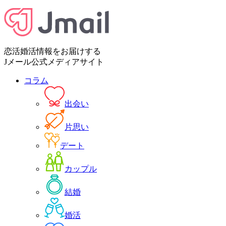
恋活婚活情報をお届けする
Jメール公式メディアサイト
コラム
出会い
片思い
デート
カップル
結婚
婚活