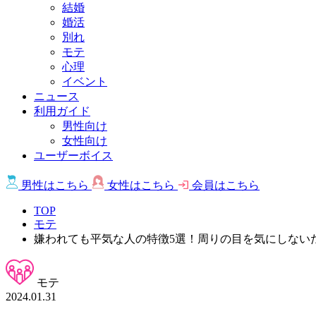
結婚
婚活
別れ
モテ
心理
イベント
ニュース
利用ガイド
男性向け
女性向け
ユーザーボイス
男性は
こちら
女性は
こちら
会員は
こちら
TOP
モテ
嫌われても平気な人の特徴5選！周りの目を気にしない
モテ
2024.01.31