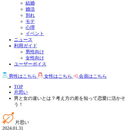
結婚
婚活
別れ
モテ
心理
イベント
ニュース
利用ガイド
男性向け
女性向け
ユーザーボイス
男性は
こちら
女性は
こちら
会員は
こちら
TOP
片思い
男と女の違いとは？考え方の差を知って恋愛に活かそ
う！
片思い
2024.01.31