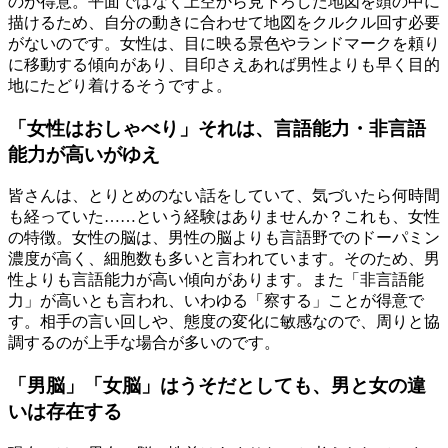
のが得意。平面ではなく上空から見下ろした地図を頭の中に
描けるため、自分の動きに合わせて地図をクルクル回す必要
がないのです。女性は、目に映る景色やランドマークを頼り
に移動する傾向があり、目印さえあれば男性よりも早く目的
地にたどり着けるそうですよ。
「女性はおしゃべり」それは、言語能力・非言語
能力が高いがゆえ
皆さんは、とりとめのない話をしていて、気づいたら何時間
も経っていた……という経験はありませんか？これも、女性
の特徴。女性の脳は、男性の脳よりも言語野でのドーパミン
濃度が高く、細胞数も多いと言われています。そのため、男
性よりも言語能力が高い傾向があります。また「非言語能
力」が高いとも言われ、いわゆる「察する」ことが得意で
す。相手の言い回しや、態度の変化に敏感なので、周りと協
調するのが上手な場合が多いのです。
「男脳」「女脳」はうそだとしても、男と女の違
いは存在する