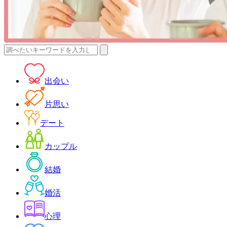
検
索:
出会い
片思い
デート
カップル
結婚
婚活
心理