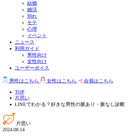
結婚
婚活
別れ
モテ
心理
イベント
ニュース
利用ガイド
男性向け
女性向け
ユーザーボイス
男性は
こちら
女性は
こちら
会員は
こちら
TOP
片思い
LINEでわかる？好きな男性の脈あり・脈なし診断
片思い
2024.08.14