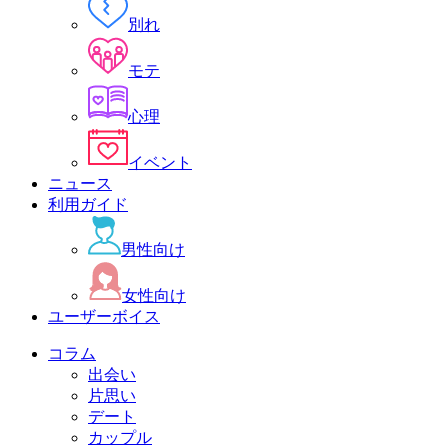
別れ
モテ
心理
イベント
ニュース
利用ガイド
男性向け
女性向け
ユーザーボイス
コラム
出会い
片思い
デート
カップル