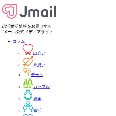
恋活婚活情報をお届けする
Jメール公式メディアサイト
コラム
出会い
片思い
デート
カップル
結婚
婚活