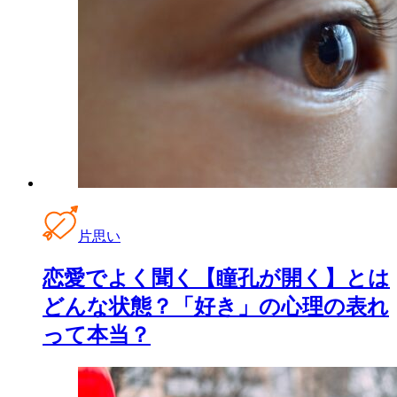
片思い
恋愛でよく聞く【瞳孔が開く】とは
どんな状態？「好き」の心理の表れ
って本当？