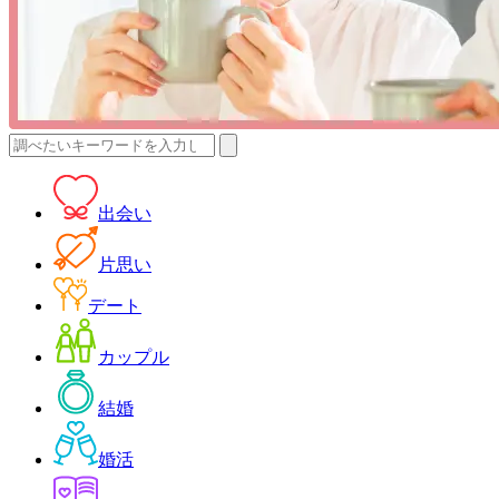
検
索:
出会い
片思い
デート
カップル
結婚
婚活