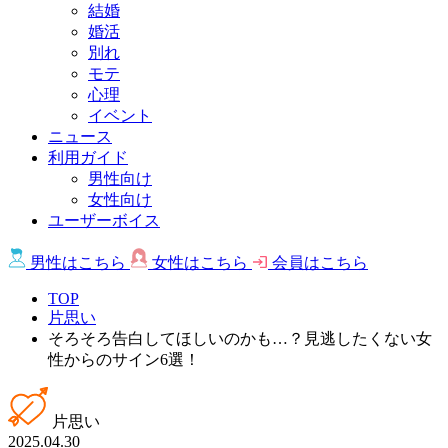
結婚
婚活
別れ
モテ
心理
イベント
ニュース
利用ガイド
男性向け
女性向け
ユーザーボイス
男性は
こちら
女性は
こちら
会員は
こちら
TOP
片思い
そろそろ告白してほしいのかも…？見逃したくない女
性からのサイン6選！
片思い
2025.04.30