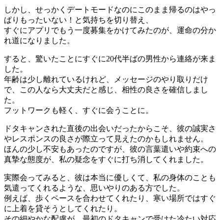
しかし、せっかくデートモードなのにこのまま帰るのはやっ
ぱりもったいない！と気持ちを切り替え、
すぐにアプリでもう一度募集をかけてみたのが、運命の分か
れ道になりました。
すると、驚いたことにすぐに20代半ばの男性から連絡が来ま
した。
年齢は少し離れているけれど、メッセージのやり取りだけ
で、この人なら大丈夫だと感じ、相性の良さを確信しまし
た。
フットワークも軽く、すぐに会うことに。
ドタキャンされた直後の出会いだったからこそ、彼の誠実さ
やレスポンスの良さが際立って見えたのかもしれません。
ほんの少し不安もあったのですが、彼の言葉遣いや約束への
真摯な態度が、私の疑念をすぐに打ち消してくれました。
実際会ってみると、彼は本当に優しくて、私の身体のことも
気遣ってくれるような、思いやりのある方でした。
例えば、歩くペースを合わせてくれたり、寒い場所ではすぐ
に上着を貸そうとしてくれたり。
その細やかな配慮が、最初のドタキャンで受けた冷たい対応