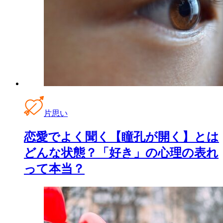
片思い
恋愛でよく聞く【瞳孔が開く】とは
どんな状態？「好き」の心理の表れ
って本当？