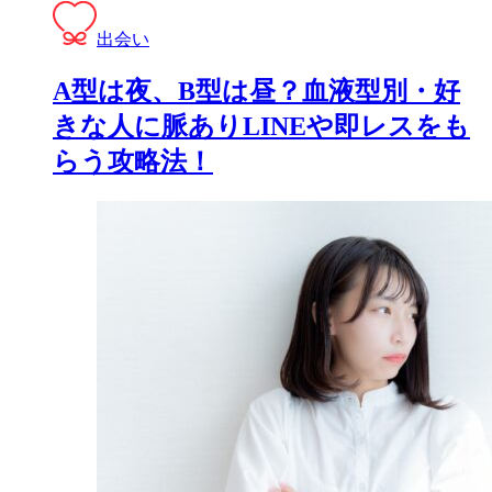
出会い
A型は夜、B型は昼？血液型別・好
きな人に脈ありLINEや即レスをも
らう攻略法！