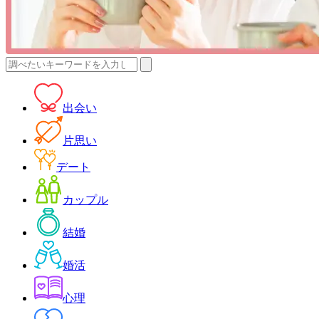
検
索:
出会い
片思い
デート
カップル
結婚
婚活
心理