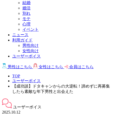
結婚
婚活
別れ
モテ
心理
イベント
ニュース
利用ガイド
男性向け
女性向け
ユーザーボイス
男性は
こちら
女性は
こちら
会員は
こちら
TOP
ユーザーボイス
【成功談】ドタキャンからの大逆転！諦めずに再募集
したら素敵な年下男性と出会えた
ユーザーボイス
2025.10.12