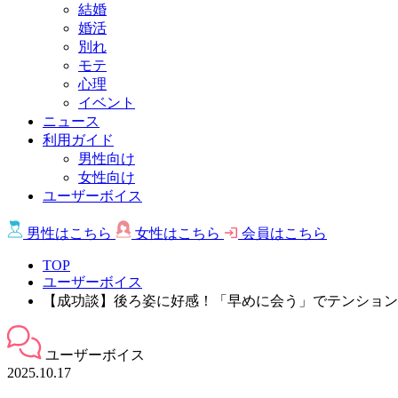
結婚
婚活
別れ
モテ
心理
イベント
ニュース
利用ガイド
男性向け
女性向け
ユーザーボイス
男性は
こちら
女性は
こちら
会員は
こちら
TOP
ユーザーボイス
【成功談】後ろ姿に好感！「早めに会う」でテンション
ユーザーボイス
2025.10.17