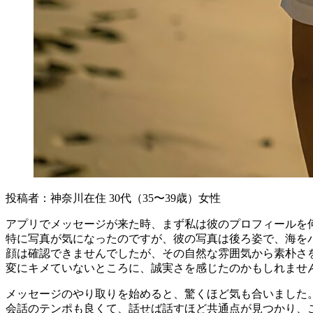
投稿者：神奈川在住 30代（35〜39歳）女性
アプリでメッセージが来た時、まず私は彼のプロフィールを
特に写真が気になったのですが、彼の写真は後ろ姿で、海を
顔は確認できませんでしたが、その自然な雰囲気から素朴さ
変にキメていないところに、誠実さを感じたのかもしれませ
メッセージのやり取りを始めると、驚くほど気も合いました
会話のテンポも良くて、話せば話すほど共通点が見つかり、