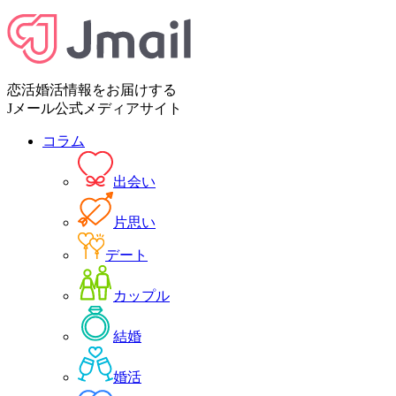
恋活婚活情報をお届けする
Jメール公式メディアサイト
コラム
出会い
片思い
デート
カップル
結婚
婚活