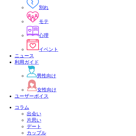
別れ
モテ
心理
イベント
ニュース
利用ガイド
男性向け
女性向け
ユーザーボイス
コラム
出会い
片思い
デート
カップル