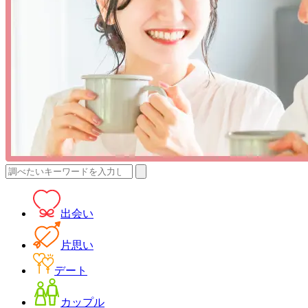
検
索:
出会い
片思い
デート
カップル