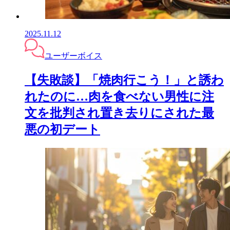
2025.11.12
ユーザーボイス
【失敗談】「焼肉行こう！」と誘わ
れたのに…肉を食べない男性に注
文を批判され置き去りにされた最
悪の初デート