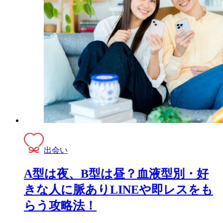
出会い
A型は夜、B型は昼？血液型別・好
きな人に脈ありLINEや即レスをも
らう攻略法！