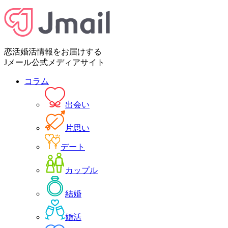
恋活婚活情報をお届けする
Jメール公式メディアサイト
コラム
出会い
片思い
デート
カップル
結婚
婚活