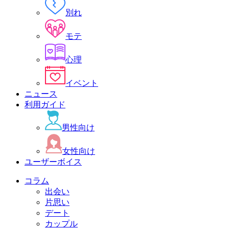
別れ
モテ
心理
イベント
ニュース
利用ガイド
男性向け
女性向け
ユーザーボイス
コラム
出会い
片思い
デート
カップル