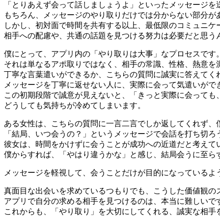
「とりあえず会って話しましょうよ」といったメッセージを
もちろん、メッセージのやり取りだけでは分からない部分が
しかし、初対面で時間を共有する以上、最低限のコミュニケ
相手への配慮や、共通の話題を見つける努力は必要だと思う
僕にとって、アプリ内の「やり取りは大事」なプロセスです
それは単なるアポ取りではなく、相手の常識、性格、熱意を
丁寧な言葉遣いができるか、こちらの質問に誠実に答えてく
メッセージを丁寧に返せない人に、実際に会って気遣いがで
この初期段階で誠意が見えないと、「きっと実際に会っても
どうしても気持ちが冷めてしまいます。
ある女性は、こちらの質問に一言二言でしか返してくれず、
「結局、いつ会うの？」というメッセージで会話を打ち切ろ
彼女は、時間をかけずに会うことが成功への近道だと考えて
僕からすれば、「やはり違うかな」と感じ、結局会うに至ら
メッセージを軽視して、会うことだけが目的になっているよ
真面目な出会いを求めているつもりでも、こうした価値観の
アプリで自分の求める相手を見つけるのは、本当に難しいで
これからも、「やり取り」を大切にしてくれる、誠実な相手