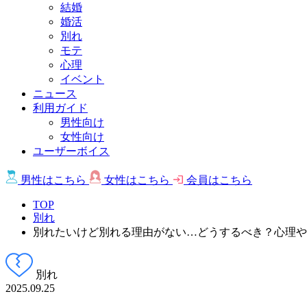
結婚
婚活
別れ
モテ
心理
イベント
ニュース
利用ガイド
男性向け
女性向け
ユーザーボイス
男性は
こちら
女性は
こちら
会員は
こちら
TOP
別れ
別れたいけど別れる理由がない…どうするべき？心理や
別れ
2025.09.25