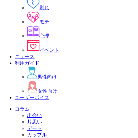
別れ
モテ
心理
イベント
ニュース
利用ガイド
男性向け
女性向け
ユーザーボイス
コラム
出会い
片思い
デート
カップル