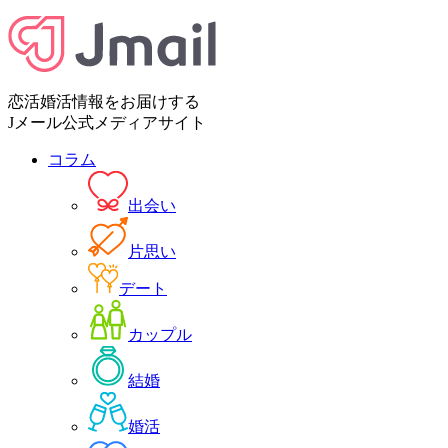
恋活婚活情報をお届けする
Jメール公式メディアサイト
コラム
出会い
片思い
デート
カップル
結婚
婚活