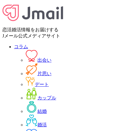
恋活婚活情報をお届けする
Jメール公式メディアサイト
コラム
出会い
片思い
デート
カップル
結婚
婚活