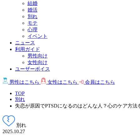
結婚
婚活
別れ
モテ
心理
イベント
ニュース
利用ガイド
男性向け
女性向け
ユーザーボイス
男性は
こちら
女性は
こちら
会員は
こちら
TOP
別れ
失恋が原因でPTSDになるのはどんな人？心のケア方法
別れ
2025.10.27