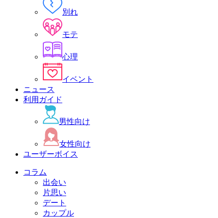
別れ
モテ
心理
イベント
ニュース
利用ガイド
男性向け
女性向け
ユーザーボイス
コラム
出会い
片思い
デート
カップル