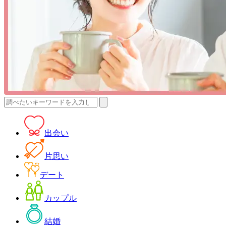
検
索:
出会い
片思い
デート
カップル
結婚