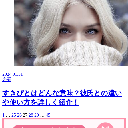
2024.01.31
恋愛
すきぴとはどんな意味？彼氏との違い
や使い方を詳しく紹介！
1
…
25
26
27
28
29
…
45