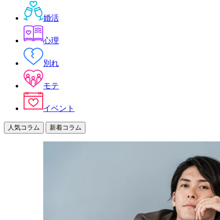
婚活
心理
別れ
モテ
イベント
人気コラム
新着コラム