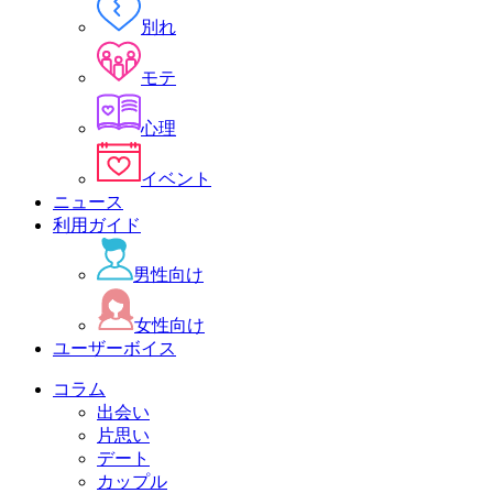
別れ
モテ
心理
イベント
ニュース
利用ガイド
男性向け
女性向け
ユーザーボイス
コラム
出会い
片思い
デート
カップル