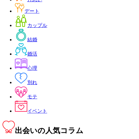
デート
カップル
結婚
婚活
心理
別れ
モテ
イベント
出会い
の人気コラム