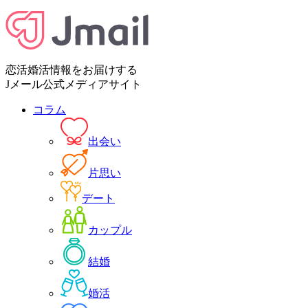
恋活婚活情報をお届けする
Jメール公式メディアサイト
コラム
出会い
片思い
デート
カップル
結婚
婚活