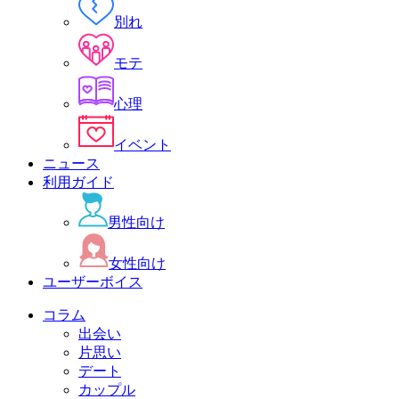
別れ
モテ
心理
イベント
ニュース
利用ガイド
男性向け
女性向け
ユーザーボイス
コラム
出会い
片思い
デート
カップル