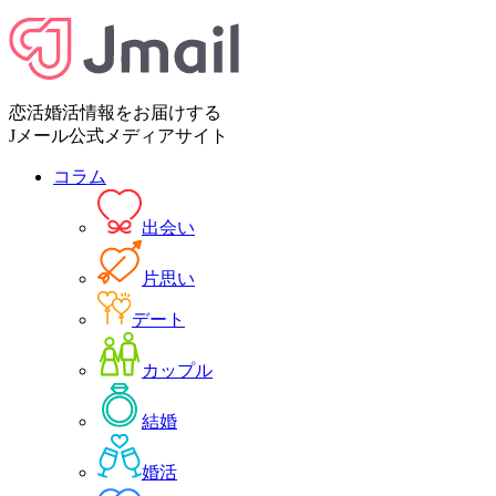
恋活婚活情報をお届けする
Jメール公式メディアサイト
コラム
出会い
片思い
デート
カップル
結婚
婚活