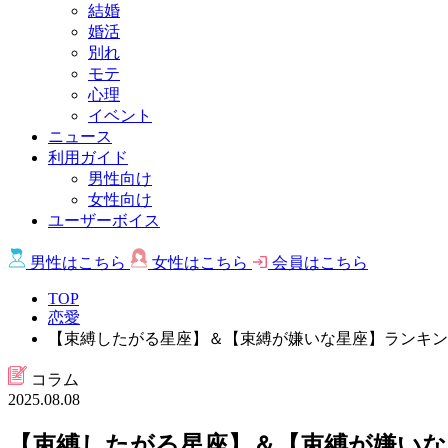
結婚
婚活
別れ
モテ
心理
イベント
ニュース
利用ガイド
男性向け
女性向け
ユーザーボイス
男性は
こちら
女性は
こちら
会員は
こちら
TOP
恋愛
【束縛したがる星座】＆【束縛が嫌いな星座】ランキング
コラム
2025.08.08
【束縛したがる星座】＆【束縛が嫌いな