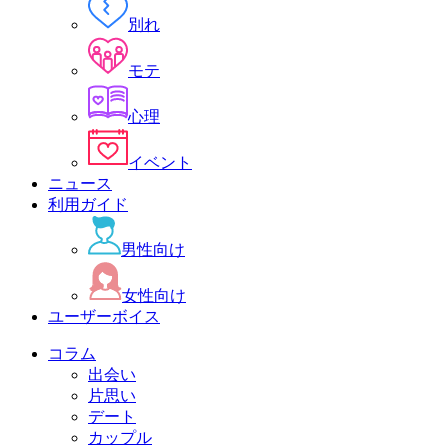
別れ
モテ
心理
イベント
ニュース
利用ガイド
男性向け
女性向け
ユーザーボイス
コラム
出会い
片思い
デート
カップル