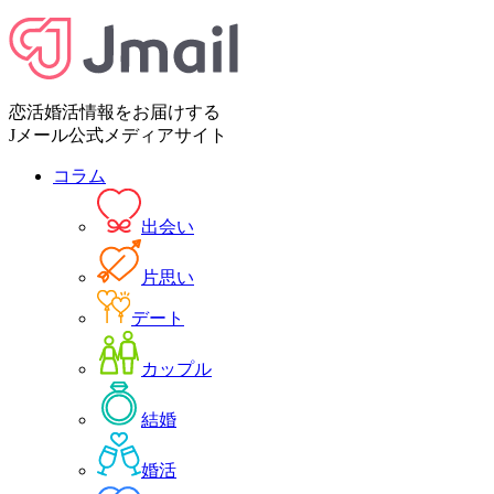
恋活婚活情報をお届けする
Jメール公式メディアサイト
コラム
出会い
片思い
デート
カップル
結婚
婚活