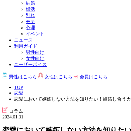
結婚
婚活
別れ
モテ
心理
イベント
ニュース
利用ガイド
男性向け
女性向け
ユーザーボイス
男性は
こちら
女性は
こちら
会員は
こちら
TOP
恋愛
恋愛において嫉妬しない方法を知りたい！嫉妬し合うカ
コラム
2024.01.31
恋愛において嫉妬しない方法を知りた