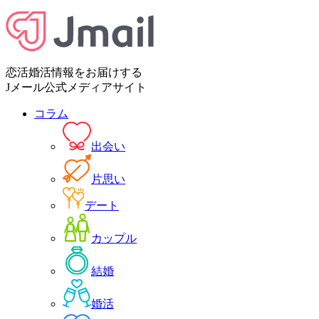
恋活婚活情報をお届けする
Jメール公式メディアサイト
コラム
出会い
片思い
デート
カップル
結婚
婚活