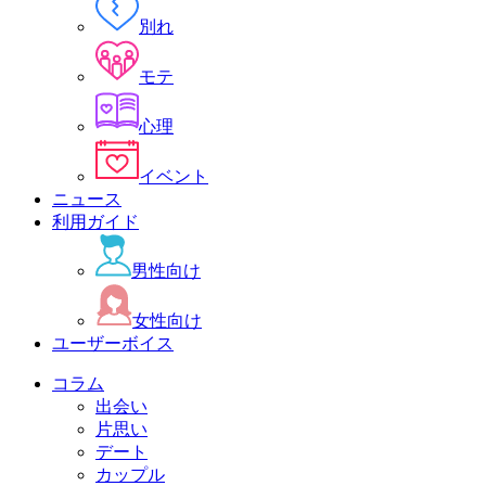
別れ
モテ
心理
イベント
ニュース
利用ガイド
男性向け
女性向け
ユーザーボイス
コラム
出会い
片思い
デート
カップル