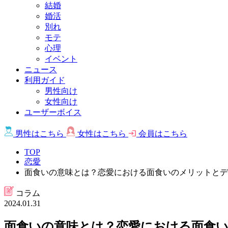
結婚
婚活
別れ
モテ
心理
イベント
ニュース
利用ガイド
男性向け
女性向け
ユーザーボイス
男性は
こちら
女性は
こちら
会員は
こちら
TOP
恋愛
面食いの意味とは？恋愛における面食いのメリットとデ
コラム
2024.01.31
面食いの意味とは？恋愛における面食