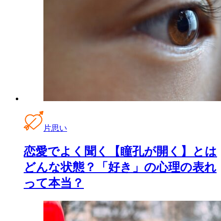
片思い
恋愛でよく聞く【瞳孔が開く】とは
どんな状態？「好き」の心理の表れ
って本当？