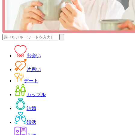
検
索:
出会い
片思い
デート
カップル
結婚
婚活