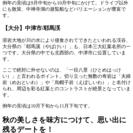
例年の見頃は9月中旬から10月中旬にかけて。ドライブ以外
にも散策、中禅寺湖の遊覧船などバリエーションが豊富で
す。
【大分】中津市/耶馬渓
溶岩大地が川の水により侵食されてできたといわれる渓谷、
大分県の「耶馬溪（やばけい）」も、日本三大紅葉名所の一
つです。大分県の中でも北西部の、中津市に位置していま
す。
ここで絶対に外せないのは、「一目八景（ひとめはっけ
い）」と言われるポイント。切り立った無数の奇岩は「夫婦
岩（めおといわ）」や「烏帽子岩（えぼしいわ）」と名付け
られ、周辺を彩る紅葉とのコントラストが絶景となっていま
す。
例年の見頃は10月下旬から11月下旬です。
秋の美しさを味方につけて、思い出に
残るデートを！