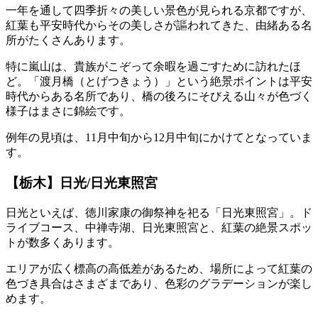
一年を通して四季折々の美しい景色が見られる京都ですが、
紅葉も平安時代からその美しさが謳われてきた、由緒ある名
所がたくさんあります。
特に嵐山は、貴族がこぞって余暇を過ごすために訪れたほ
ど。「渡月橋（とげつきょう）」という絶景ポイントは平安
時代からある名所であり、橋の後ろにそびえる山々が色づく
様子はまさに錦絵です。
例年の見頃は、11月中旬から12月中旬にかけてとなっていま
す。
【栃木】日光/日光東照宮
日光といえば、徳川家康の御祭神を祀る「日光東照宮」。ド
ライブコース、中禅寺湖、日光東照宮と、紅葉の絶景スポッ
トが数多くあります。
エリアが広く標高の高低差があるため、場所によって紅葉の
色づき具合はさまざまであり、色彩のグラデーションが楽し
めます。