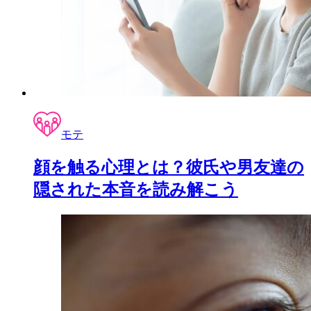
モテ
顔を触る心理とは？彼氏や男友達の
隠された本音を読み解こう