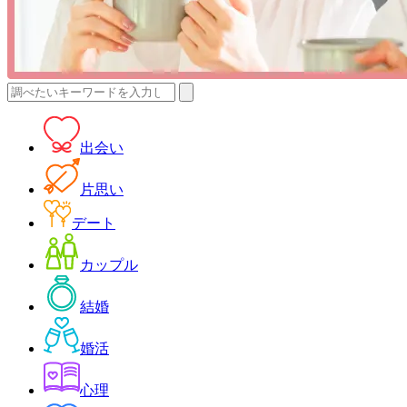
検
索:
出会い
片思い
デート
カップル
結婚
婚活
心理