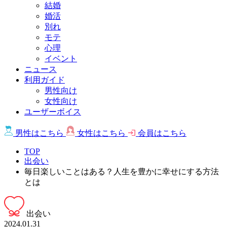
結婚
婚活
別れ
モテ
心理
イベント
ニュース
利用ガイド
男性向け
女性向け
ユーザーボイス
男性は
こちら
女性は
こちら
会員は
こちら
TOP
出会い
毎日楽しいことはある？人生を豊かに幸せにする方法
とは
出会い
2024.01.31