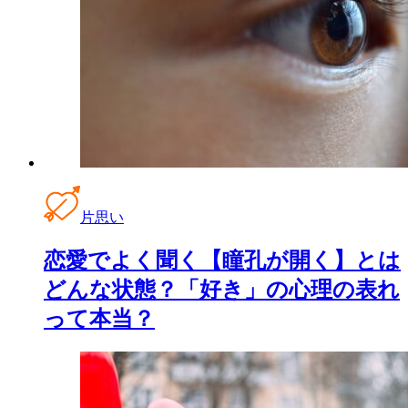
片思い
恋愛でよく聞く【瞳孔が開く】とは
どんな状態？「好き」の心理の表れ
って本当？