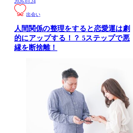
2026.03.24
出会い
人間関係の整理をすると恋愛運は劇
的にアップする！？ 5ステップで悪
縁を断捨離！