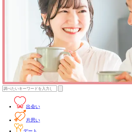
検
索:
出会い
片思い
デート