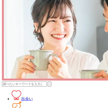
検
索:
出会い