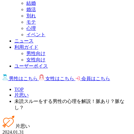
結婚
婚活
別れ
モテ
心理
イベント
ニュース
利用ガイド
男性向け
女性向け
ユーザーボイス
男性は
こちら
女性は
こちら
会員は
こちら
TOP
片思い
未読スルーをする男性の心理を解説！脈あり？脈な
し？
片思い
2024.01.31