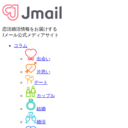
恋活婚活情報をお届けする
Jメール公式メディアサイト
コラム
出会い
片思い
デート
カップル
結婚
婚活