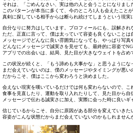
それは、「ごめんなさい、実は他の人と会うことになりまし
このパターンが本当に多くて、今のところ1人も会えたこと
真剣に探している相手からは断られ続けてしまうという現実
自分なりに努力はしています。プロフィールにも、誤解され
ただ、正直に言って、僕は太っていて容姿も良くないことは
メッセージでどんなに良い雰囲気になっても、やっぱり写真
どんなにメッセージで誠実さを見せても、最終的に容姿でN
アプリでの出会いは、結局、見た目が大きなウェイトを占め
この状況が続くと、「もう諦めも大事かな」と思うようにな
まだ会えていないのは、僕のメッセージやタイミングが悪い
だからこそ、僕はここから変わろうと決めました。
会えない現実を嘆いているだけでは何も変わらないので、こ
食事を見直したり、運動を取り入れたりして、見た目から自
メッセージで伝わる誠実さに加え、実際に会った時に良いギ
信じているからこそ、自分に原因がある部分を変えていきた
容姿がこんな状態だからまだ会えていないのかもしれません