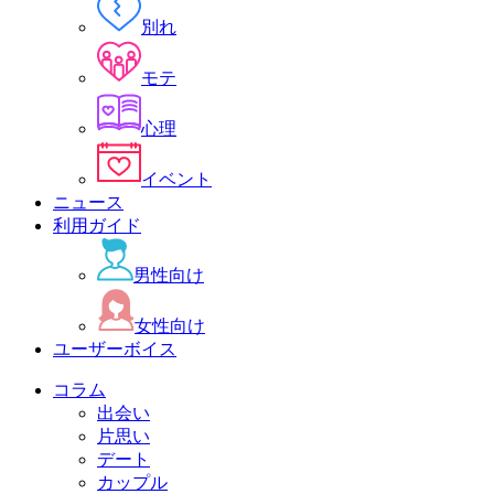
別れ
モテ
心理
イベント
ニュース
利用ガイド
男性向け
女性向け
ユーザーボイス
コラム
出会い
片思い
デート
カップル