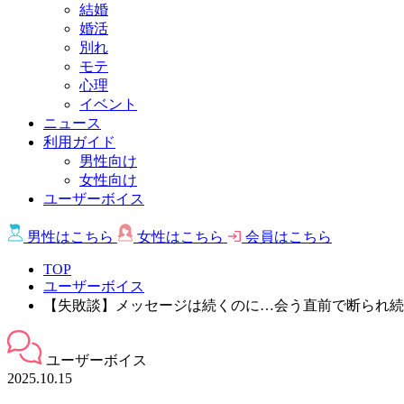
結婚
婚活
別れ
モテ
心理
イベント
ニュース
利用ガイド
男性向け
女性向け
ユーザーボイス
男性は
こちら
女性は
こちら
会員は
こちら
TOP
ユーザーボイス
【失敗談】メッセージは続くのに…会う直前で断られ続
ユーザーボイス
2025.10.15