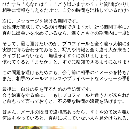
ひたすら「あなたは？」「どう思いますか？」と質問ばかり
相手に情報を与えるだけで、自分の時間を消耗しているだけ
次に、メッセージを続ける期間です。
女性陣が警戒しているのは理解できますが、2〜3週間丁寧
真剣に出会いを求めているなら、遅くともその期間内に一度
そして、最も避けたいのが、プロフィールと全く違う人物に
実際に待ち合わせてみると、写真や情報と全く違う人が来る
タイプじゃないなら、無理せずすぐに断りましょう。
慣れてくると「またか」と、すぐに察知できるようになりま
この問題を避けるためにも、会う前に相手のイメージを持ち
また、相手のメールアドレスやプライベートなメッセージ手
最後に、自分の身を守るための予防策です。
会う約束をする前に、「もしプロフィールと違う方が来られ
と前もって言っておくと、不必要な時間の浪費を防げます。
皆さん、メールの段階で違和感あったら、すぐやめて次を狙
何度もやっていると、真剣に探していない人を見分けられる