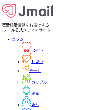
恋活婚活情報をお届けする
Jメール公式メディアサイト
コラム
出会い
片思い
デート
カップル
結婚
婚活