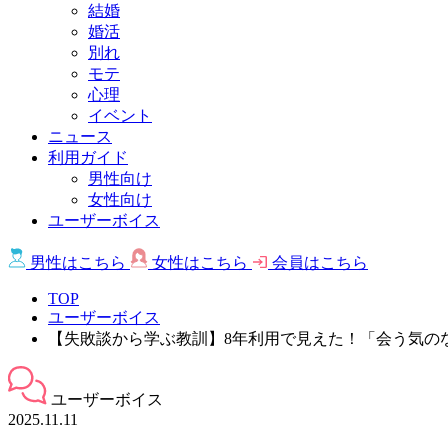
結婚
婚活
別れ
モテ
心理
イベント
ニュース
利用ガイド
男性向け
女性向け
ユーザーボイス
男性は
こちら
女性は
こちら
会員は
こちら
TOP
ユーザーボイス
【失敗談から学ぶ教訓】8年利用で見えた！「会う気の
ユーザーボイス
2025.11.11