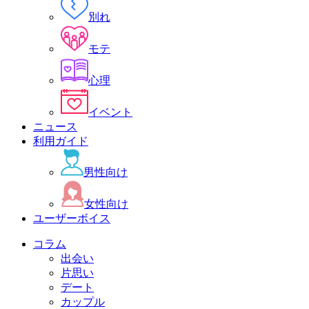
別れ
モテ
心理
イベント
ニュース
利用ガイド
男性向け
女性向け
ユーザーボイス
コラム
出会い
片思い
デート
カップル