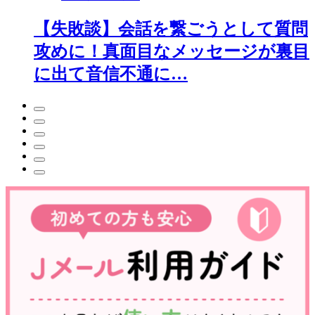
【失敗談】会話を繋ごうとして質問
攻めに！真面目なメッセージが裏目
に出て音信不通に…