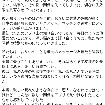
まい、結果的にその良い関係を失ってしまった、切ない失敗
談を共有させていただきます。
彼と知り合ったのは約半年前。お互いに共通の趣味が多く、
仕事の価値観も似ていたことから、マッチング後すぐにメッ
セージが盛り上がりました。
最初はただのアプリ上の知り合いでしたが、毎日のように他
愛のないことから、深い悩みまで語り合ううちに、私たちの
関係は特別なものになっていきました。
私たちは、お互いのことを最高のメッセージ友達だと認識し
ていました。
実際に会うこともありましたが、それはあくまで友情の延長
線上にある、楽しい時間でした。
彼は、私の人生の相談役であり、私が落ち込んでいる時に
は、いつも適切な言葉で励ましてくれる、精神的な支えでし
た。
本当に親しい親友のような存在で、恋人になるわけではない
けれど、こんなに親しい関係をアプリで見つけられたことに
心から感謝していました。
私たちは、お互いが新しい恋人を見つけることを応援し合え