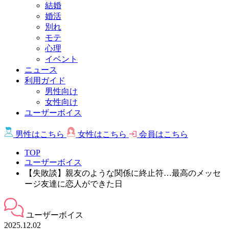
結婚
婚活
別れ
モテ
心理
イベント
ニュース
利用ガイド
男性向け
女性向け
ユーザーボイス
男性は
こちら
女性は
こちら
会員は
こちら
TOP
ユーザーボイス
【失敗談】親友のような関係に終止符…最高のメッセ
ージ友達に恋人ができた日
ユーザーボイス
2025.12.02