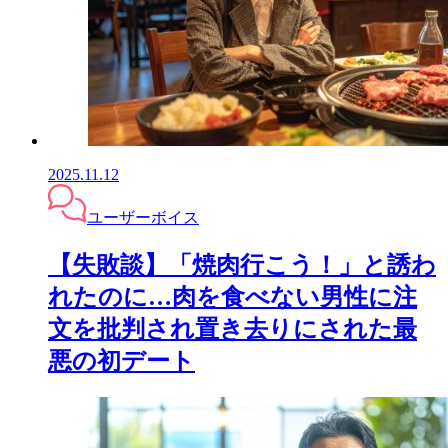
2025.11.12
ユーザーボイス
【失敗談】「焼肉行こう！」と誘わ
れたのに…肉を食べない男性に注
文を批判され置き去りにされた最
悪の初デート