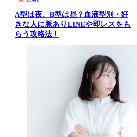
A型は夜、B型は昼？血液型別・好
きな人に脈ありLINEや即レスをも
らう攻略法！