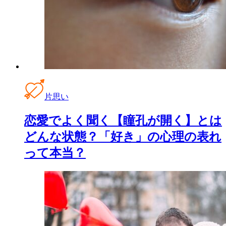
片思い
恋愛でよく聞く【瞳孔が開く】とは
どんな状態？「好き」の心理の表れ
って本当？