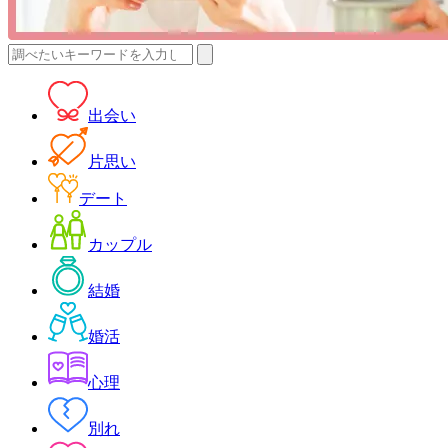
検
索:
出会い
片思い
デート
カップル
結婚
婚活
心理
別れ