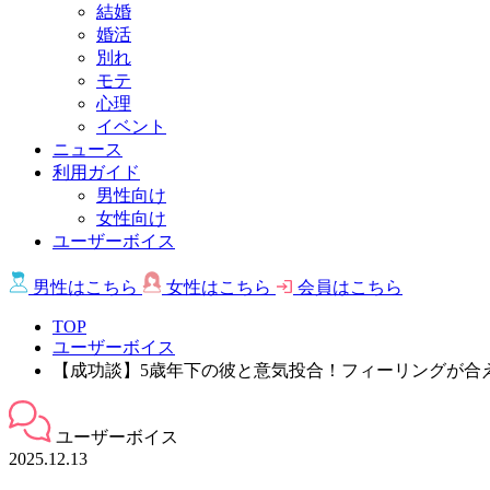
結婚
婚活
別れ
モテ
心理
イベント
ニュース
利用ガイド
男性向け
女性向け
ユーザーボイス
男性は
こちら
女性は
こちら
会員は
こちら
TOP
ユーザーボイス
【成功談】5歳年下の彼と意気投合！フィーリングが合
ユーザーボイス
2025.12.13