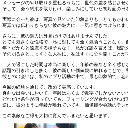
メッセージのやり取りを重ねるうちに、世代の差を感じさせ
そして、会う約束を取り付け、楽しみにしていた初対面の日
実際に会った彼は、写真で見ていた印象よりも、とてもかわ
写真では伝わりきらない彼の魅力に、一気に惹きつけられま
さらに、彼の魅力は外見だけではありませんでした。
とても気さくな性格で、私に対しても全く気負うことなく、
年下だからと遠慮する様子もなく、私が冗談を言えば、屈託
その明るさとまっすぐな人柄に、私はすぐに心を開くことが
二人で過ごした時間は本当に楽しく、年齢の差など全く感じ
話題の引き出しも多く、彼の新しい価値観に触れることで、
彼との出会いは、私のアプリ活動の中で、最も印象的で、忘
今回の経験を通じて、改めて実感しています。
真剣な出会いにおいて、年齢はあくまで数字でしかないとい
どれだけ条件が揃っていても、フィーリングが合わなければ
逆に、彼のように年齢が離れていても、価値観や会話のテン
この素敵なご縁を大切に育んでいきたいと思います。