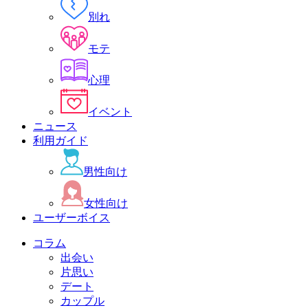
別れ
モテ
心理
イベント
ニュース
利用ガイド
男性向け
女性向け
ユーザーボイス
コラム
出会い
片思い
デート
カップル