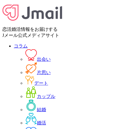
恋活婚活情報をお届けする
Jメール公式メディアサイト
コラム
出会い
片思い
デート
カップル
結婚
婚活