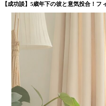
【成功談】5歳年下の彼と意気投合！フ