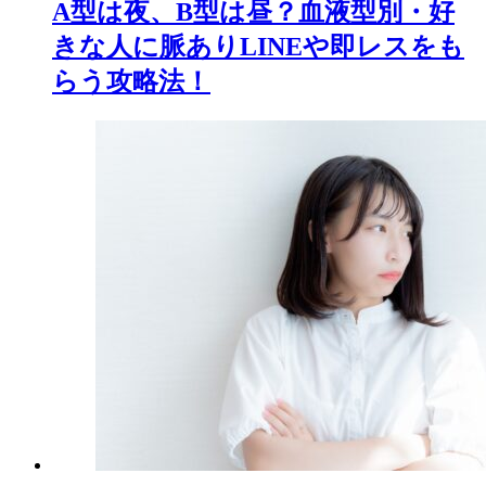
A型は夜、B型は昼？血液型別・好
きな人に脈ありLINEや即レスをも
らう攻略法！