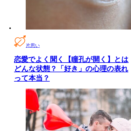
片思い
恋愛でよく聞く【瞳孔が開く】とは
どんな状態？「好き」の心理の表れ
って本当？