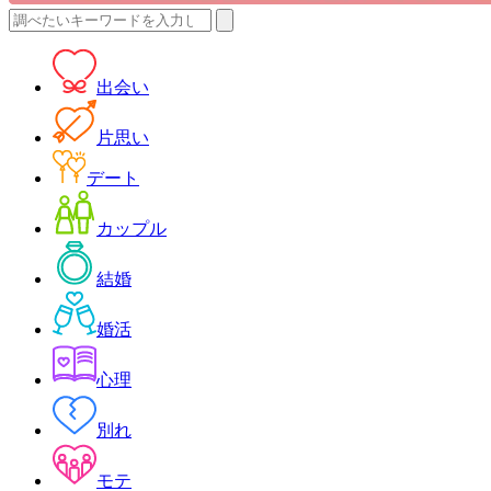
検
索:
出会い
片思い
デート
カップル
結婚
婚活
心理
別れ
モテ