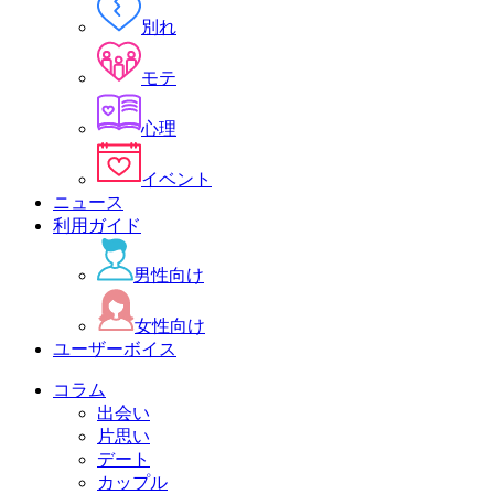
別れ
モテ
心理
イベント
ニュース
利用ガイド
男性向け
女性向け
ユーザーボイス
コラム
出会い
片思い
デート
カップル