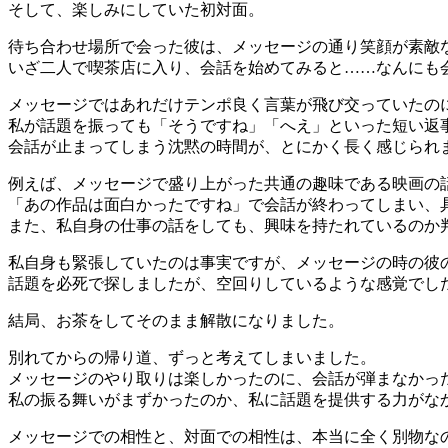
そして、楽しみにしていた初対面。
待ち合わせ場所で会った彼は、メッセージの通り笑顔が素敵
いざ二人で喫茶店に入り、会話を始めてみると……なんにも
メッセージではあれだけテンポ良く言葉が飛び交っていたの
私が話題を振っても「そうですね」「へえ」といった短い返
会話が止まってしまう沈黙の時間が、とにかく長く感じられ
例えば、メッセージで盛り上がった共通の趣味である映画の
「あの作品は面白かったですね」で会話が終わってしまい、
また、私自身の仕事の話をしても、興味を持たれているのか
私自身も緊張していたのは事実ですが、メッセージの時の彼
話題を必死で探しましたが、空回りしているような感覚でし
結局、お茶をしてそのまま解散になりました。
別れてからの帰り道、ずっと考えてしまいました。
メッセージのやり取りは楽しかったのに、会話が弾まなかっ
私の振る舞いがまずかったのか、私に話題を提供する力がな
メッセージでの相性と、対面での相性は、本当に全く別物な