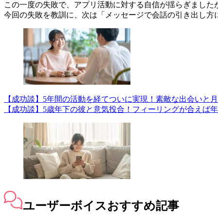
この一度の失敗で、アプリ活動に対する自信が揺らぎました
今回の失敗を教訓に、次は「メッセージで会話の引き出し方
【成功談】5年間の活動を経てついに実現！素敵な出会いと
【成功談】5歳年下の彼と意気投合！フィーリングが合えば
ユーザーボイス
おすすめ記事