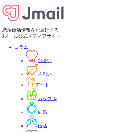
恋活婚活情報をお届けする
Jメール公式メディアサイト
コラム
出会い
片思い
デート
カップル
結婚
婚活