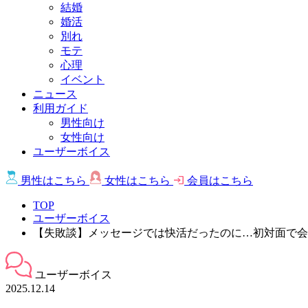
結婚
婚活
別れ
モテ
心理
イベント
ニュース
利用ガイド
男性向け
女性向け
ユーザーボイス
男性は
こちら
女性は
こちら
会員は
こちら
TOP
ユーザーボイス
【失敗談】メッセージでは快活だったのに…初対面で会
ユーザーボイス
2025.12.14