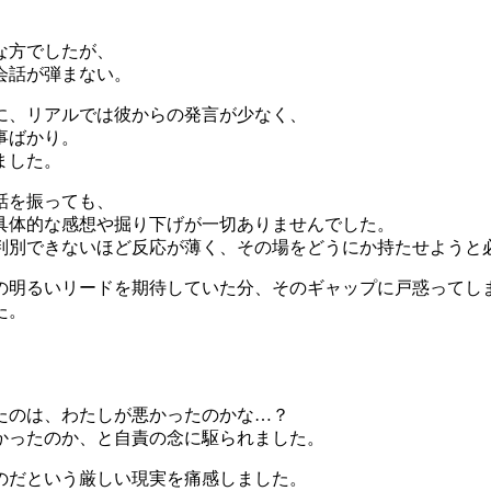
な方でしたが、
会話が弾まない。
に、リアルでは彼からの発言が少なく、
事ばかり。
ました。
話を振っても、
具体的な感想や掘り下げが一切ありませんでした。
判別できないほど反応が薄く、その場をどうにか持たせようと
の明るいリードを期待していた分、そのギャップに戸惑ってし
た。
たのは、わたしが悪かったのかな…？
かったのか、と自責の念に駆られました。
のだという厳しい現実を痛感しました。