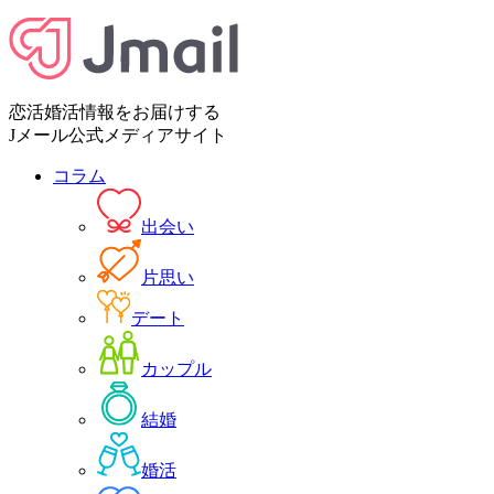
恋活婚活情報をお届けする
Jメール公式メディアサイト
コラム
出会い
片思い
デート
カップル
結婚
婚活