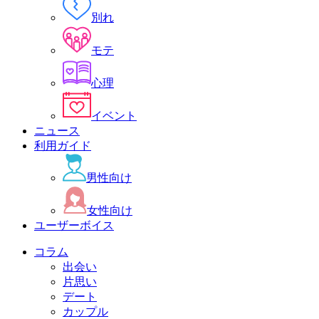
別れ
モテ
心理
イベント
ニュース
利用ガイド
男性向け
女性向け
ユーザーボイス
コラム
出会い
片思い
デート
カップル