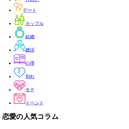
デート
カップル
結婚
婚活
心理
別れ
モテ
イベント
恋愛
の人気コラム