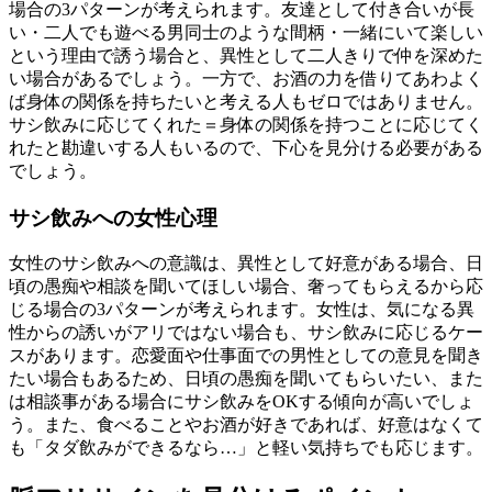
場合の3パターンが考えられます。友達として付き合いが長
い・二人でも遊べる男同士のような間柄・一緒にいて楽しい
という理由で誘う場合と、異性として二人きりで仲を深めた
い場合があるでしょう。一方で、お酒の力を借りてあわよく
ば身体の関係を持ちたいと考える人もゼロではありません。
サシ飲みに応じてくれた＝身体の関係を持つことに応じてく
れたと勘違いする人もいるので、下心を見分ける必要がある
でしょう。
サシ飲みへの女性心理
女性のサシ飲みへの意識は、異性として好意がある場合、日
頃の愚痴や相談を聞いてほしい場合、奢ってもらえるから応
じる場合の3パターンが考えられます。女性は、気になる異
性からの誘いがアリではない場合も、サシ飲みに応じるケー
スがあります。恋愛面や仕事面での男性としての意見を聞き
たい場合もあるため、日頃の愚痴を聞いてもらいたい、また
は相談事がある場合にサシ飲みをOKする傾向が高いでしょ
う。また、食べることやお酒が好きであれば、好意はなくて
も「タダ飲みができるなら…」と軽い気持ちでも応じます。