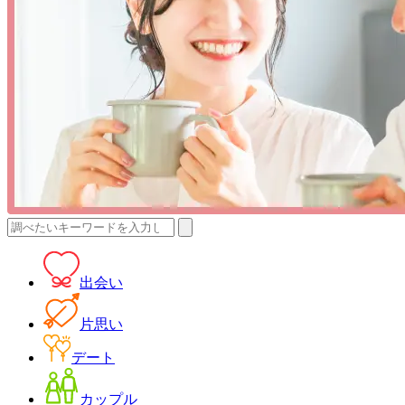
検
索:
出会い
片思い
デート
カップル