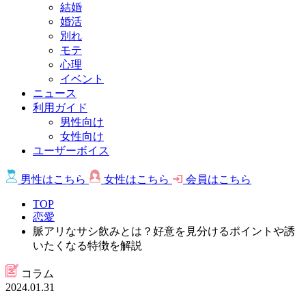
結婚
婚活
別れ
モテ
心理
イベント
ニュース
利用ガイド
男性向け
女性向け
ユーザーボイス
男性は
こちら
女性は
こちら
会員は
こちら
TOP
恋愛
脈アリなサシ飲みとは？好意を見分けるポイントや誘
いたくなる特徴を解説
コラム
2024.01.31