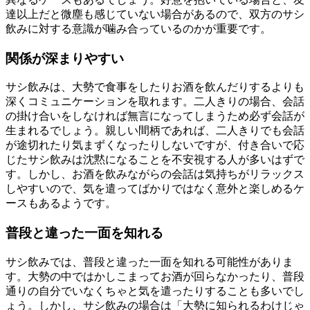
達以上だと微塵も感じていない場合があるので、双方のサシ
飲みに対する意識が噛み合っているのかが重要です。
関係が深まりやすい
サシ飲みは、大勢で食事をしたりお酒を飲んだりするよりも
深くコミュニケーションを取れます。二人きりの場合、会話
の掛け合いをしなければ無言になってしまうため必ず会話が
生まれるでしょう。親しい間柄であれば、二人きりでも会話
が途切れたり気まずくなったりしないですが、付き合いで応
じたサシ飲みは沈黙になることを不安視する人が多いはずで
す。しかし、お酒を飲みながらの会話は気持ちがリラックス
しやすいので、気を遣ってばかりではなく意外と楽しめるケ
ースもあるようです。
普段と違った一面を知れる
サシ飲みでは、普段と違った一面を知れる可能性がありま
す。大勢の中ではかしこまってお酒が回らなかったり、普段
通りの自分でいなくちゃと気を遣ったりすることも多いでし
ょう。しかし、サシ飲みの場合は「大勢に知られるわけじゃ