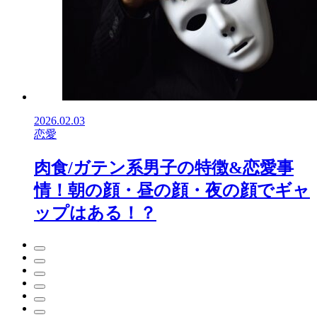
2026.02.03
恋愛
肉食/ガテン系男子の特徴&恋愛事
情！朝の顔・昼の顔・夜の顔でギャ
ップはある！？