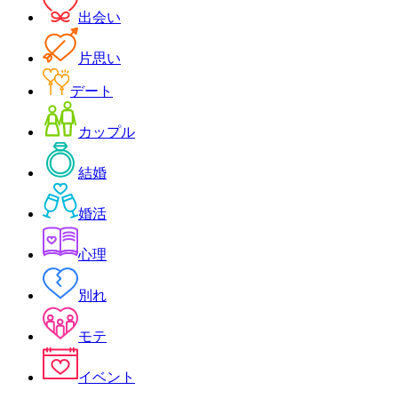
出会い
片思い
デート
カップル
結婚
婚活
心理
別れ
モテ
イベント