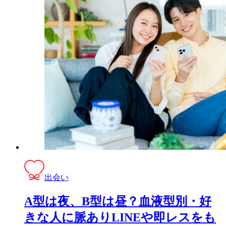
出会い
A型は夜、B型は昼？血液型別・好
きな人に脈ありLINEや即レスをも