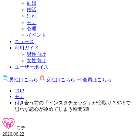
結婚
婚活
別れ
モテ
心理
イベント
ニュース
利用ガイド
男性向け
女性向け
ユーザーボイス
男性は
こちら
女性は
こちら
会員は
こちら
TOP
モテ
付き合う前の「インスタチェック」が命取り？SNSで
思わず恋心が冷めてしまう瞬間5選
モテ
2026.06.22