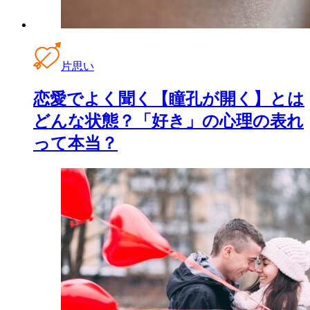
片思い
恋愛でよく聞く【瞳孔が開く】とは
どんな状態？「好き」の心理の表れ
って本当？