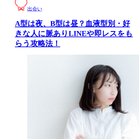
出会い
A型は夜、B型は昼？血液型別・好
きな人に脈ありLINEや即レスをも
らう攻略法！