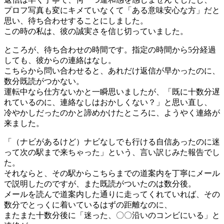
プロフ写真も変にキメていなくて「ある意味安心な方」だと
思い、待ち合わせすることにしました。
この時の私は、彼の誠実さを信じ切っていました。
ところが、待ち合わせの時間です。指定の時間から5分経過
しても、彼からの連絡はなし。
こちらから問い合わせると、あれだけ返信が早かったのに、
数分既読がつかない。
運転中なら仕方ないかと一瞬思いましたが、「既に十数分遅
れているのに、連絡なしはおかしくない？」と思い直し、
冷やかしだったのかと諦めかけたところに、ようやく連絡が
来ました。
「（ナビがあるけど）ナビなしでも行ける自信あったのに迷
って次の駅まで来ちゃった」という、言い訳じみた報告でし
た。
それならと、その駅からこちらまでの道案内を丁寧にメール
で説明したのですが、また既読がついたのは数分後。
メールを読んで道案内した通りに走ってくれていれば、その
数分でとっくに着いているはずの距離なのに、
またまた十数分後に「迷った、〇〇沿いのコンビにいる」と