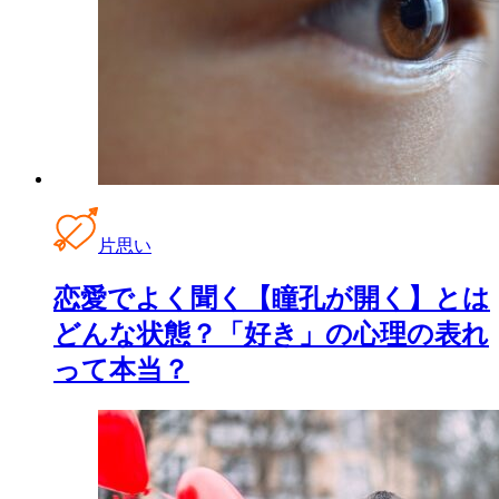
片思い
恋愛でよく聞く【瞳孔が開く】とは
どんな状態？「好き」の心理の表れ
って本当？