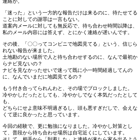
連絡が。
「迷った」という一方的な報告だけは来るのに、待たせてる
ことに対しての謝罪は一言もない。
道案内メールに対しても無反応で、待ち合わせ時間以降は、
私のメール内容には答えず、とにかく連絡が遅いんです。
その後、「〇〇ってコンビニで地図見てる」という、信じら
れない報告が来ました。
土地勘のない場所で人と待ち合わせするのに、なんで最初か
らナビ見ないの？
ナビを見なかったせいで迷って既に小一時間経過してんの
に、なんでいまだに地図見てるの？
もう付き合ってられんわと、その場でブロックしました。
冷やかしだったとしても、冷やかしでなく本気だったとして
も、
どちらにせよ意味不明過ぎるし、頭も悪すぎだしで、会えな
くて逆に良かったと思っています。
今回の経験で、更に勉強になりました。冷やかし対策とし
て、普段から待ち合わせ場所は自宅近くにしています。
そして、相手から「到着した」と連絡が来たら家を出るよう