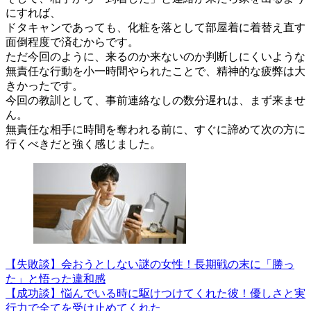
にすれば、
ドタキャンであっても、化粧を落として部屋着に着替え直す
面倒程度で済むからです。
ただ今回のように、来るのか来ないのか判断しにくいような
無責任な行動を小一時間やられたことで、精神的な疲弊は大
きかったです。
今回の教訓として、事前連絡なしの数分遅れは、まず来ませ
ん。
無責任な相手に時間を奪われる前に、すぐに諦めて次の方に
行くべきだと強く感じました。
【失敗談】会おうとしない謎の女性！長期戦の末に「勝っ
た」と悟った違和感
【成功談】悩んでいる時に駆けつけてくれた彼！優しさと実
行力で全てを受け止めてくれた