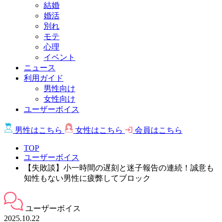
結婚
婚活
別れ
モテ
心理
イベント
ニュース
利用ガイド
男性向け
女性向け
ユーザーボイス
男性は
こちら
女性は
こちら
会員は
こちら
TOP
ユーザーボイス
【失敗談】小一時間の遅刻と迷子報告の連続！誠意も
知性もない男性に疲弊してブロック
ユーザーボイス
2025.10.22