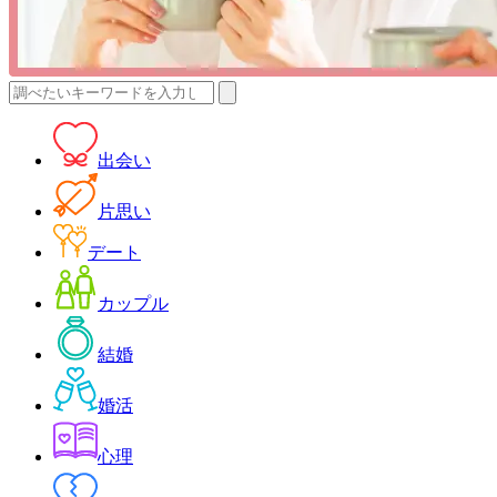
検
索:
出会い
片思い
デート
カップル
結婚
婚活
心理