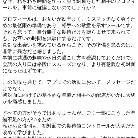
なぜ、わざわざ時間を作って会う約束をした相手のプロフィ
ールを、事前に確認しないのでしょうか？
プロフィールは、お互いが効率よく、ミスマッチなく会うた
めの最低限の準備であり、相手への敬意を示すツールです。
それを怠って、自分勝手な期待だけを膨らませて来られて
も、お互いの時間を無駄にするだけです。
真剣な出会いを求めているからこそ、その準備を怠るのは、
非常に残念だと感じました。
事前に共通の趣味や休日の過ごし方を確認しておくだけで、
会話の入り口は格段にスムーズになり、より有意義な初対面
になったはずです。
この失敗を通じて、アプリでの活動において、メッセージだ
けでなく、
初対面に向けての基本的な準備と相手への配慮がいかに大切
かを痛感しました。
すべての方がそうではありませんが、ごく一部にこうした準
備不足の方がいるため、
私たち女性側も、初対面での期待値コントロールが大切だと
改めて学びました。