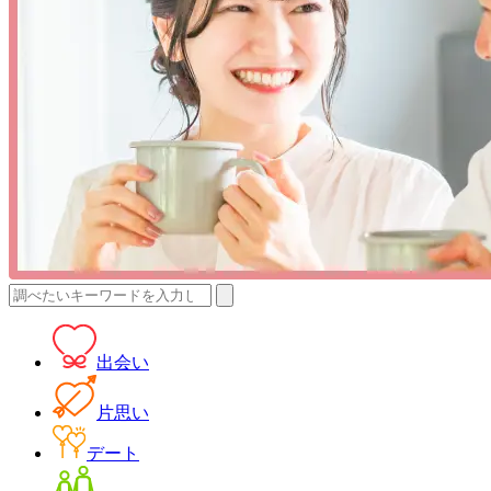
検
索:
出会い
片思い
デート