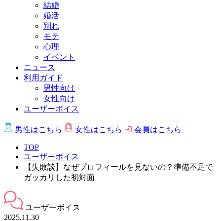
結婚
婚活
別れ
モテ
心理
イベント
ニュース
利用ガイド
男性向け
女性向け
ユーザーボイス
男性は
こちら
女性は
こちら
会員は
こちら
TOP
ユーザーボイス
【失敗談】なぜプロフィールを見ないの？準備不足で
ガッカリした初対面
ユーザーボイス
2025.11.30