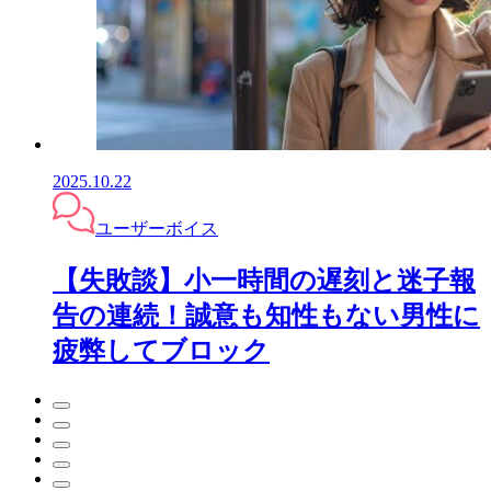
2025.10.22
ユーザーボイス
【失敗談】小一時間の遅刻と迷子報
告の連続！誠意も知性もない男性に
疲弊してブロック