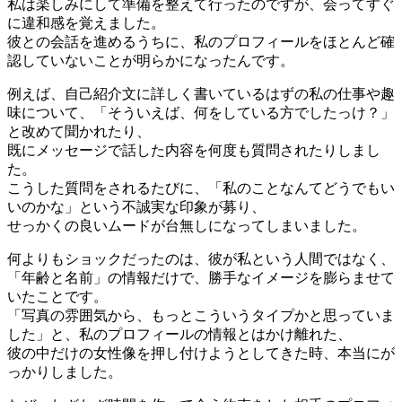
私は楽しみにして準備を整えて行ったのですが、会ってすぐ
に違和感を覚えました。
彼との会話を進めるうちに、私のプロフィールをほとんど確
認していないことが明らかになったんです。
例えば、自己紹介文に詳しく書いているはずの私の仕事や趣
味について、「そういえば、何をしている方でしたっけ？」
と改めて聞かれたり、
既にメッセージで話した内容を何度も質問されたりしまし
た。
こうした質問をされるたびに、「私のことなんてどうでもい
いのかな」という不誠実な印象が募り、
せっかくの良いムードが台無しになってしまいました。
何よりもショックだったのは、彼が私という人間ではなく、
「年齢と名前」の情報だけで、勝手なイメージを膨らませて
いたことです。
「写真の雰囲気から、もっとこういうタイプかと思っていま
した」と、私のプロフィールの情報とはかけ離れた、
彼の中だけの女性像を押し付けようとしてきた時、本当にが
っかりしました。