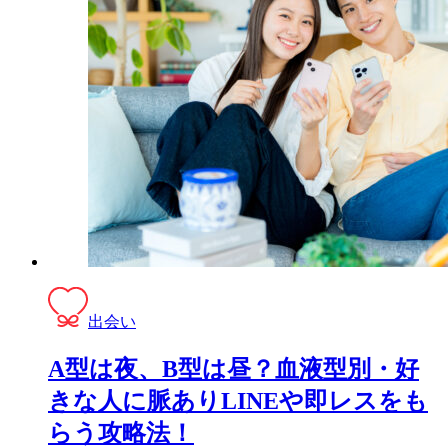
出会い
A型は夜、B型は昼？血液型別・好
きな人に脈ありLINEや即レスをも
らう攻略法！