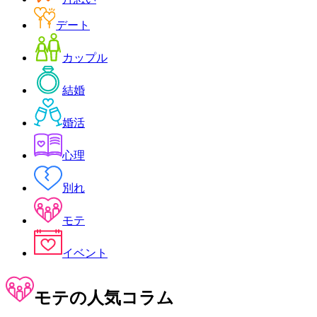
デート
カップル
結婚
婚活
心理
別れ
モテ
イベント
モテ
の人気コラム