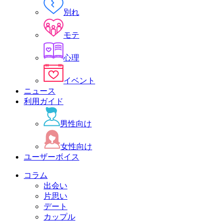
別れ
モテ
心理
イベント
ニュース
利用ガイド
男性向け
女性向け
ユーザーボイス
コラム
出会い
片思い
デート
カップル