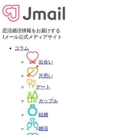
恋活婚活情報をお届けする
Jメール公式メディアサイト
コラム
出会い
片思い
デート
カップル
結婚
婚活